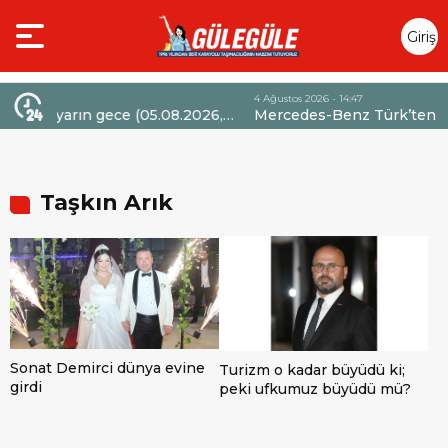
Giriş
Yap
4 Ağustos 2026 - 14:47
ce (05.08.2026,
Mercedes-Benz Türk’ten Kamyon Servis
bir indirim
Sözleşmelerinde 36 Aya Varan Taksit İmkân
Taşkın Arık
Sonat Demirci dünya evine
Turizm o kadar büyüdü ki;
girdi
peki ufkumuz büyüdü mü?