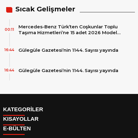
Sıcak Gelişmeler
Mercedes-Benz Türk’ten Coşkunlar Toplu
00:11
Taşıma Hizmetleri’ne 15 adet 2026 Model
Mercedes-Benz Conecto Otobüs Teslimatı
Gülegüle Gazetesi’nin 1144. Sayısı yayında
16:44
Gülegüle Gazetesi’nin 1144. Sayısı yayında
16:44
KATEGORİLER
KISAYOLLAR
Reklam
E-BÜLTEN
Firma Rehberi
Facebook
İletişim