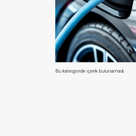
 30 Bin
nda Ortalama
Sunuyor”
Bu kategoride içerik bulunamadı.