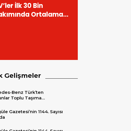
 Kent otobüsleri
şladı
k Gelişmeler
des-Benz Türk’ten
nlar Toplu Taşıma
tleri’ne 15 adet 2026 Model
edes-Benz Conecto Otobüs
üle Gazetesi’nin 1144. Sayısı
matı
da
üle Gazetesi’nin 1144. Sayısı