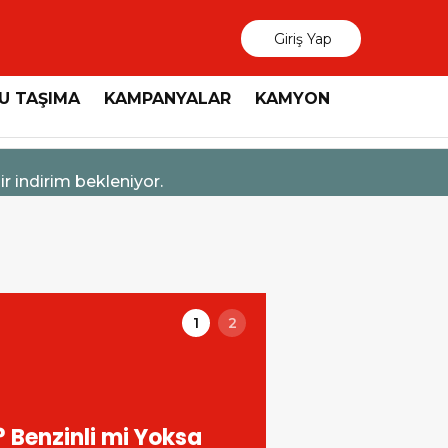
Giriş Yap
U TAŞIMA
KAMPANYALAR
KAMYON
 Taksit İmkânı
1
2
şehir Belediyesi’nin