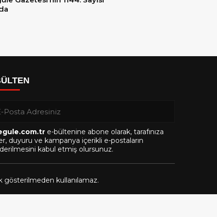
da
BÜLTEN
egule.com.tr
e-bültenine abone olarak, tarafınıza
r, duyuru ve kampanya içerikli e-postaların
erilmesini kabul etmiş olursunuz.
ak gösterilmeden kullanılamaz.