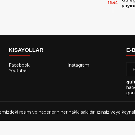
16:44
yayın
KISAYOLLAR
E-
Facebook
Instagram
Youtube
gul
habe
gönd
emizdeki resim ve haberlerin her hakkı saklıdır. İzinsiz veya kayn