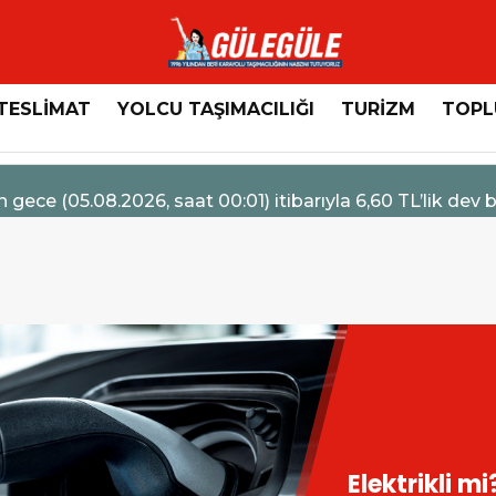
TESLİMAT
YOLCU TAŞIMACILIĞI
TURİZM
TOPL
7
 Türk’ten Kamyon Servis Sözleşmelerinde 36 Aya Varan
Muğla Büyük