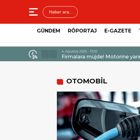
Haber ara...
GÜNDEM
RÖPORTAJ
E-GAZETE
4 Ağustos 2026 - 14:4
dirim bekleniyor.
Mercedes-Benz
OTOMOBİL
nli mi Yoksa