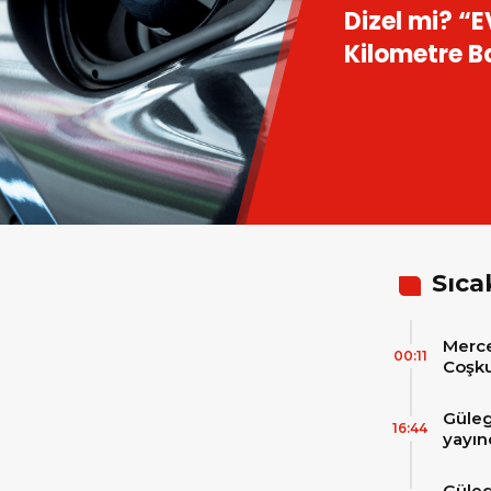
yeni Otokar
hizmete ba
Sıca
Merce
00:11
Coşku
Hizme
Merc
Güleg
Tesli
16:44
yayın
Güleg