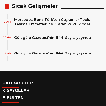
Sıcak Gelişmeler
Mercedes-Benz Türk’ten Coşkunlar Toplu
00:11
Taşıma Hizmetleri’ne 15 adet 2026 Model
Mercedes-Benz Conecto Otobüs Teslimatı
Gülegüle Gazetesi’nin 1144. Sayısı yayında
16:44
Gülegüle Gazetesi’nin 1144. Sayısı yayında
16:44
KATEGORİLER
KISAYOLLAR
Reklam
E-BÜLTEN
Firma Rehberi
Facebook
İletişim