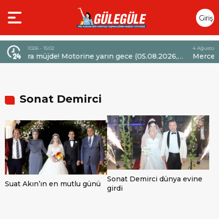
Giriş
Yap
4 Ağustos 2026 - 14:47
ine yarın gece (05.08.2026,
Mercedes-Benz Türk’ten Kamy
60 TL’lik dev bir indirim
Sözleşmelerinde 36 Aya Varan 
Sonat Demirci
Sonat Demirci dünya evine
Suat Akın’ın en mutlu günü
girdi