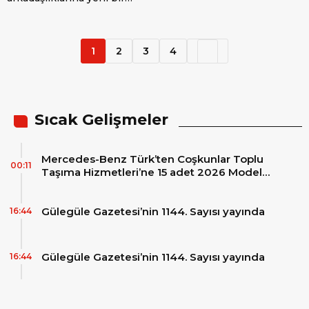
alımı yapıldı
halka daha ekledi
1
2
3
4
Sıcak Gelişmeler
Mercedes-Benz Türk’ten Coşkunlar Toplu
00:11
Taşıma Hizmetleri’ne 15 adet 2026 Model
Mercedes-Benz Conecto Otobüs Teslimatı
Gülegüle Gazetesi’nin 1144. Sayısı yayında
16:44
Gülegüle Gazetesi’nin 1144. Sayısı yayında
16:44