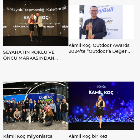
şanslı yolcuya ücretsiz bilet
Kâmil Koç, Outdoor Awards
2024’te “Outdoor’a Değer
SEYAHATIN KÖKLÜ VE
Katan Karayolu Ulaşımı
ÖNCÜ MARKASINDAN
Markası” seçildi
DÖRT DÖRTLÜK BAŞARI:
Kâmil Koç, The ONE
Awards’ta üst üste dördüncü
kez ‘Yılın İtibarlısı’ seçildi
Kâmil Koç milyonlarca
Kâmil Koç bir kez