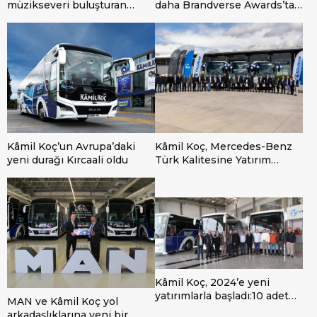
müzikseveri buluşturan
daha Brandverse Awards’tan
Milyonfest ve O’fest’lerin
ödülle döndü
ulaşım sponsoru oldu
Kâmil Koç’un Avrupa’daki
Kâmil Koç, Mercedes-Benz
yeni durağı Kırcaali oldu
Türk Kalitesine Yatırım
Yapmaya Devam Ediyor
Kâmil Koç, 2024’e yeni
yatırımlarla başladı:10 adet
MAN ve Kâmil Koç yol
TEMSA VIP Safir ile yılın ilk
arkadaşlıklarına yeni bir