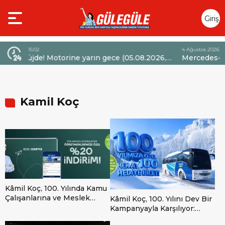
Giriş
Yap
4 Ağustos 2026 - 14:47
026,
Mercedes-Benz Türk’ten Kamyon Servis
Sözleşmelerinde 36 Aya Varan Taksit İmkânı
Kamil Koç
Kâmil Koç, 100. Yılında Kamu
Çalışanlarına ve Meslek
Kâmil Koç, 100. Yılını Dev Bir
Gruplarına Özel “Teşekkür”
Kampanyayla Karşılıyor:
Kampanyalarını Başlatıyor
2026 boyunca her ay 100