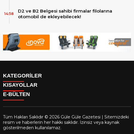
D2 ve B2 Belgesi sahibi firmalar filolarına
14:58
otomobil de ekleyebilecek!
KATEGORİLER
KISAYOLLAR
Reklam
E-BÜLTEN
Firma Rehberi
Facebook
İletişim
Instagram
Künye
Youtube
Yazarlar
Tüm Hakları Saklıdır © 2026 Güle Güle Gazetesi | Sitemizdeki
Gizlilik Politikası
resim ve haberlerin her hakkı saklıdır. İzinsiz veya kaynak
gulegule.com.tr
e-bültenine abone olarak, tarafınıza haber,
gösterilmeden kullanılamaz.
duyuru ve kampanya içerikli e-postaların gönderilmesini kabul