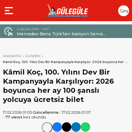
Giriş
Yap
4 Ağustos 2026 - 14:47
026,
Mercedes-Benz Türk’ten Kamyon Servis
Sözleşmelerinde 36 Aya Varan Taksit İmkânı
ANASAYFA
GÜNDEM
Kâmil Koç, 100. Yılını Dev Bir Kampanyayla Karşılıyor: 2026 boyunca her ay
100 şanslı yolcuya ücretsiz bilet
Kâmil Koç, 100. Yılını Dev Bir
Kampanyayla Karşılıyor: 2026
boyunca her ay 100 şanslı
yolcuya ücretsiz bilet
17.02.2026 01:05
Güncellenme :
17.02.2026 01:07
-
77 views
kez okundu