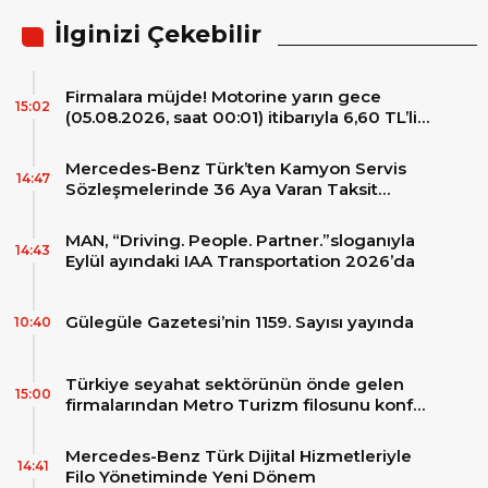
İlginizi Çekebilir
Firmalara müjde! Motorine yarın gece
15:02
(05.08.2026, saat 00:01) itibarıyla 6,60 TL’lik
dev bir indirim bekleniyor.
Mercedes-Benz Türk’ten Kamyon Servis
14:47
Sözleşmelerinde 36 Aya Varan Taksit
İmkânı
MAN, “Driving. People. Partner.”sloganıyla
14:43
Eylül ayındaki IAA Transportation 2026’da
Gülegüle Gazetesi’nin 1159. Sayısı yayında
10:40
Türkiye seyahat sektörünün önde gelen
15:00
firmalarından Metro Turizm filosunu konfor
ve teknolojinin zirvesindeki 2 adet yepyeni
MAN Skyliner ile güçlendirdi!
Mercedes-Benz Türk Dijital Hizmetleriyle
14:41
Filo Yönetiminde Yeni Dönem