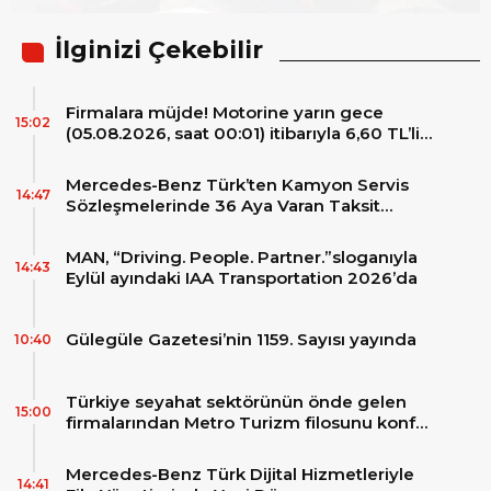
İlginizi Çekebilir
Firmalara müjde! Motorine yarın gece
15:02
(05.08.2026, saat 00:01) itibarıyla 6,60 TL’lik
dev bir indirim bekleniyor.
Mercedes-Benz Türk’ten Kamyon Servis
14:47
Sözleşmelerinde 36 Aya Varan Taksit
İmkânı
MAN, “Driving. People. Partner.”sloganıyla
14:43
Eylül ayındaki IAA Transportation 2026’da
Gülegüle Gazetesi’nin 1159. Sayısı yayında
10:40
Türkiye seyahat sektörünün önde gelen
15:00
firmalarından Metro Turizm filosunu konfor
ve teknolojinin zirvesindeki 2 adet yepyeni
MAN Skyliner ile güçlendirdi!
Mercedes-Benz Türk Dijital Hizmetleriyle
14:41