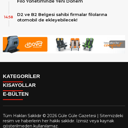
Filo Yönetiminde Yeni Dönem
D2 ve B2 Belgesi sahibi firmalar filolarına
14:58
otomobil de ekleyebilecek!
KATEGORİLER
KISAYOLLAR
Reklam
E-BÜLTEN
Firma Rehberi
Facebook
İletişim
Instagram
Künye
Youtube
Yazarlar
Tüm Hakları Saklıdır © 2026 Güle Güle Gazetesi | Sitemizdeki
Gizlilik Politikası
resim ve haberlerin her hakkı saklıdır. İzinsiz veya kaynak
gulegule.com.tr
e-bültenine abone olarak, tarafınıza haber,
gösterilmeden kullanılamaz.