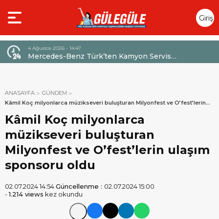
Giriş
Yap
4 Ağustos 2026 - 14:47
026,
Mercedes-Benz Türk’ten Kamyon Servis
Sözleşmelerinde 36 Aya Varan Taksit İmkânı
ANASAYFA
GÜNDEM
Kâmil Koç milyonlarca müzikseveri buluşturan Milyonfest ve O’fest’lerin
ulaşım sponsoru oldu
Kâmil Koç milyonlarca
müzikseveri buluşturan
Milyonfest ve O’fest’lerin ulaşım
sponsoru oldu
02.07.2024 14:54
Güncellenme :
02.07.2024 15:00
-
1.214 views
kez okundu