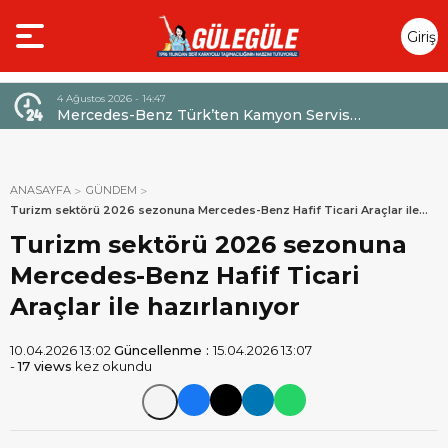
Giriş
Yap
4 Ağustos 2026 - 14:47
026,
Mercedes-Benz Türk’ten Kamyon Servis
Sözleşmelerinde 36 Aya Varan Taksit İmkânı
ANASAYFA
GÜNDEM
Turizm sektörü 2026 sezonuna Mercedes-Benz Hafif Ticari Araçlar ile
hazırlanıyor
Turizm sektörü 2026 sezonuna
Mercedes-Benz Hafif Ticari
Araçlar ile hazırlanıyor
10.04.2026 13:02
Güncellenme :
15.04.2026 13:07
-
17 views
kez okundu