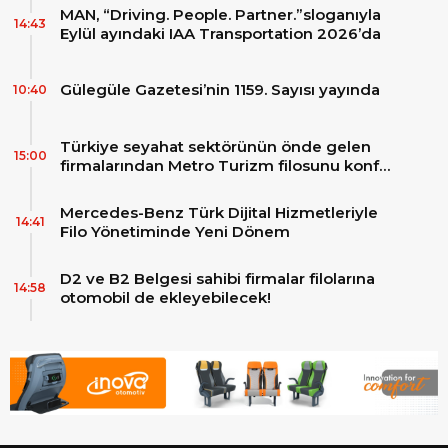
MAN, “Driving. People. Partner.”sloganıyla
14:43
Eylül ayındaki IAA Transportation 2026’da
Gülegüle Gazetesi’nin 1159. Sayısı yayında
10:40
Türkiye seyahat sektörünün önde gelen
15:00
firmalarından Metro Turizm filosunu konfor
ve teknolojinin zirvesindeki 2 adet yepyeni
MAN Skyliner ile güçlendirdi!
Mercedes-Benz Türk Dijital Hizmetleriyle
14:41
Filo Yönetiminde Yeni Dönem
D2 ve B2 Belgesi sahibi firmalar filolarına
14:58
otomobil de ekleyebilecek!