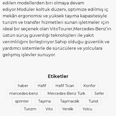
edilen modellerden biri olmaya devam
ediyor.Modüler koltuk düzeni, optimize edilmiş iç
mekân ergonomisi ve yüksek taşıma kapasitesiyle
turizm ve transfer hizmetleri sunan işletmeler için
ideal bir seçenek olan VitoTourer,Mercedes-Benz’in
üstün sürüş güvenliği teknolojileri ile yakıt
verimliliğini birleştiriyor.Sahip olduğu güvenlik ve
yardımcı sistemlerle de sürücülere ve yolculara
gelişmiş işlevler sunuyor.
Etiketler
haber
Hafif
Hafif Ticari
Konfor
mercedes-benz
Mercedes-Benz Türk
Sefer
sprinter
Taşıma
Taşımacılık
Turist
Turizm
Vito
Yenilik
Yolcu