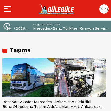
Giriş
Yap
4 Ağustos 2026 - 14:47
026,
Mercedes-Benz Türk’ten Kamyon Servis
Sözleşmelerinde 36 Aya Varan Taksit İmkânı
Taşıma
Best Van 23 adet Mercedes-
Ankara’dan Elektrikli
Benz Otobüsünü Teslim Aldı
Aslanlar: MAN, Ankara’daki