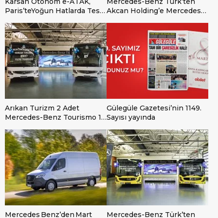
Karsan Otonom e-ATAK,
Mercedes-Benz Türk’ten
Paris’teYoğun Hatlarda Test
Akcan Holding’e Mercedes-
Edildi ve Onaylandı!
Benz eActros 600 ve
eActros 300 Teslimatı
Arıkan Turizm 2 Adet
Gülegüle Gazetesi’nin 1149.
Mercedes-Benz Tourismo 15
Sayısı yayında
2+2 Alımı ile Filosunu
Güçlendirmeye Devam
Ediyor
Mercedes Benz’den Mart
Mercedes-Benz Türk’ten