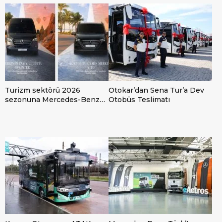
fabrikasında eBus üretimine
başladı
Turizm sektörü 2026
Otokar’dan Sena Tur’a Dev
sezonuna Mercedes-Benz
Otobüs Teslimatı
Hafif Ticari Araçlar ile
hazırlanıyor