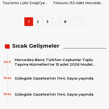
Tourismo Lüks Ereğli’ye
Filosunu 153 Adet Mercedes-
Teslim Edildi
Benz Actros ve Atego ile
Genişletti
1
2
3
…
8
Sıcak Gelişmeler
Mercedes-Benz Türk’ten Coşkunlar Toplu
00:11
Taşıma Hizmetleri’ne 15 adet 2026 Model
Mercedes-Benz Conecto Otobüs Teslimatı
Gülegüle Gazetesi’nin 1144. Sayısı yayında
16:44
Gülegüle Gazetesi’nin 1144. Sayısı yayında
16:44