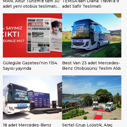
MAN, Altur Turizm’e tam 30
TEMSA’dan Diana Travel’a 9
adet yeni otobüs teslimatı
adet Safir Teslimatı
gerçekleştirdi.
Gülegüle Gazetesi’nin 1154.
Best Van 23 adet Mercedes-
Sayısı yayında
Benz Otobüsünü Teslim Aldı
18 adet Mercedes-Benz
Sertel Grup Lojistik, Araç