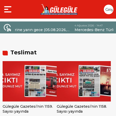
Giriş
Yap
4 Ağustos 2026 - 14:47
026,
Mercedes-Benz Türk’ten Kamyon Servis
Sözleşmelerinde 36 Aya Varan Taksit İmkânı
Teslimat
Gülegüle Gazetesi’nin 1159.
Gülegüle Gazetesi’nin 1158.
Sayısı yayında
Sayısı yayında