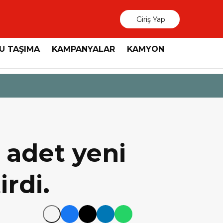
Giriş Yap
U TAŞIMA
KAMPANYALAR
KAMYON
3 Ağustos 2026
MAN, “Dri
 adet yeni
rdi.