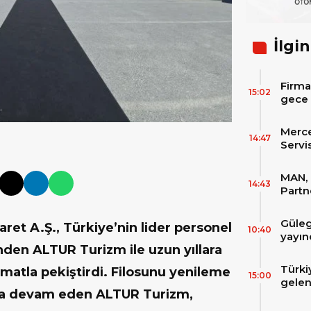
İlgin
Firma
15:02
gece 
itibar
bekle
Merc
14:47
Servi
Varan
MAN, 
14:43
Partn
IAA T
Güleg
t A.Ş., Türkiye’nin lider personel
10:40
yayın
inden ALTUR Turizm ile uzun yıllara
Türki
limatla pekiştirdi. Filosunu yenileme
15:00
gelen
ına devam eden ALTUR Turizm,
filos
zirve