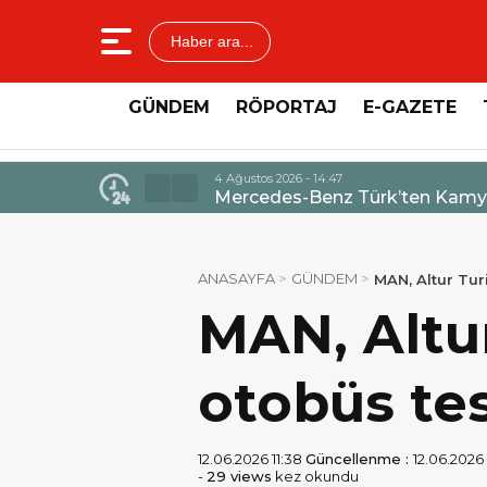
Haber ara...
GÜNDEM
RÖPORTAJ
E-GAZETE
4 Ağustos 2026 - 14:47
Mercedes-Benz Türk’ten Kamyo
ANASAYFA
GÜNDEM
MAN, Altur Tur
MAN, Altu
otobüs tes
12.06.2026 11:38
Güncellenme :
12.06.2026 
-
29 views
kez okundu