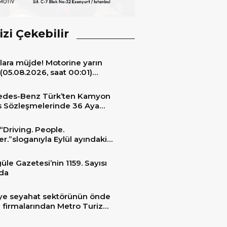
izi Çekebilir
lara müjde! Motorine yarın
(05.08.2026, saat 00:01)
ıyla 6,60 TL’lik dev bir indirim
niyor.
edes-Benz Türk’ten Kamyon
s Sözleşmelerinde 36 Aya
 Taksit İmkânı
“Driving. People.
er.”sloganıyla Eylül ayındaki
ransportation 2026’da
üle Gazetesi’nin 1159. Sayısı
da
ye seyahat sektörünün önde
 firmalarından Metro Turizm
unu konfor ve teknolojinin
sindeki 2 adet yepyeni MAN