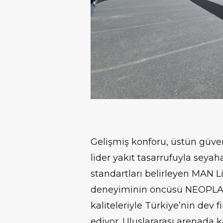
Gelişmiş konforu, üstün güven
lider yakıt tasarrufuyla seya
standartları belirleyen MAN 
deneyiminin öncüsü NEOPLAN T
kaliteleriyle Türkiye’nin dev 
ediyor. Uluslararası arenada k