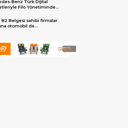
des-Benz Türk Dijital
er ile güçlendirdi!
tleriyle Filo Yönetiminde
 Dönem
 B2 Belgesi sahibi firmalar
arına otomobil de
ebilecek!