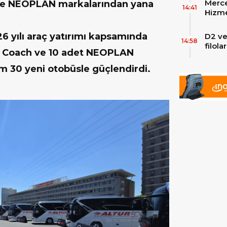
Merce
 ve NEOPLAN markalarından yana
Skylin
14:41
Hizme
Yeni
026 yılı araç yatırımı kapsamında
D2 ve
14:58
filol
s Coach ve 10 adet NEOPLAN
ekley
m 30 yeni otobüsle güçlendirdi.