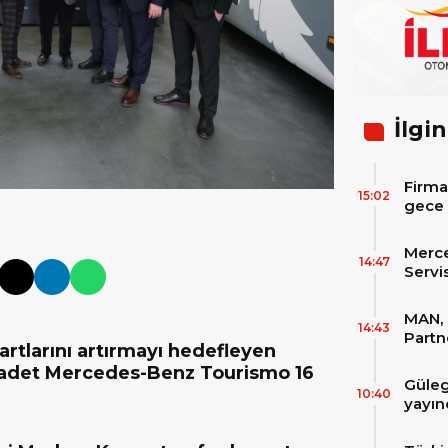
İlgin
Firma
15:02
gece 
itibar
bekle
Merc
14:47
Servi
Varan
MAN, 
14:43
Partn
artlarını artırmayı hedefleyen
IAA T
5 adet Mercedes-Benz Tourismo 16
Güleg
10:40
yayın