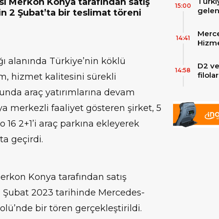
Türki
i Merkon Konya tarafından satış
15:00
gelen
in 2 Şubat’ta bir teslimat töreni
filos
zirve
Merce
Skylin
14:41
Hizme
Yeni
ığı alanında Türkiye’nin köklü
D2 ve
14:58
filol
, hizmet kalitesini sürekli
ekley
usunda araç yatırımlarına devam
ya merkezli faaliyet gösteren şirket, 5
16 2+1’i araç parkına ekleyerek
a geçirdi.
erkon Konya tarafından satış
n 2 Şubat 2023 tarihinde Mercedes-
ü’nde bir tören gerçekleştirildi.