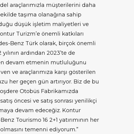
l araçlarımızla müşterilerini daha
şekilde taşıma olanağına sahip
lduğu düşük işletim maliyetleri ve
ontur Turizm’e önemli katkıları
es-Benz Türk olarak, birçok önemli
 yılının ardından 2023’te de
den devam etmenin mutluluğunu
en ve araçlarımıza karşı gösterilen
u her geçen gün artırıyor. Biz de bu
 Hoşdere Otobüs Fabrikamızda
satış öncesi ve satış sonrası yenilikçi
atmaya devam edeceğiz. Kontur
-Benz Tourismo 16 2+1 yatırımının her
lı olmasını temenni ediyorum.”