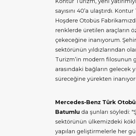
Kontur Turizm, yeni yatırımıyla
sayısını 40’a ulaştırdı. Kontu
Hoşdere Otobüs Fabrikamızda li
renklerde üretilen araçların öz
çekeceğine inanıyorum. Şehirl
sektörünün yıldızlarından o
Turizm’in modern filosunun g
arasındaki bağların gelecek 
süreceğine yürekten inanıyor
Mercedes-Benz Türk Otobüs
Batumlu
da şunları söyledi: "
sektörünün ülkemizdeki köklü
yapılan geliştirmelerle her gü