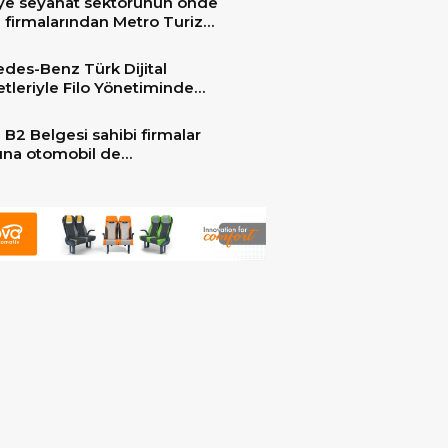
ye seyahat sektörünün önde
 firmalarından Metro Turizm
unu konfor ve teknolojinin
sindeki 2 adet yepyeni MAN
des-Benz Türk Dijital
er ile güçlendirdi!
tleriyle Filo Yönetiminde
 Dönem
 B2 Belgesi sahibi firmalar
arına otomobil de
ebilecek!