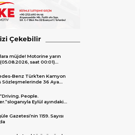
izi Çekebilir
lara müjde! Motorine yarın
(05.08.2026, saat 00:01)
ıyla 6,60 TL’lik dev bir indirim
niyor.
edes-Benz Türk’ten Kamyon
s Sözleşmelerinde 36 Aya
 Taksit İmkânı
“Driving. People.
er.”sloganıyla Eylül ayındaki
ransportation 2026’da
üle Gazetesi’nin 1159. Sayısı
da