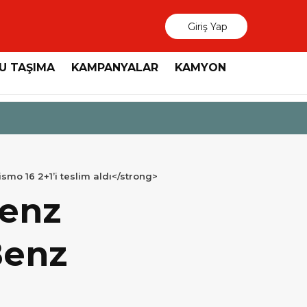
Giriş Yap
U TAŞIMA
KAMPANYALAR
KAMYON
3 Ağustos 2026
MAN, “Dri
o 16 2+1’i teslim aldı</strong>
Benz
Benz