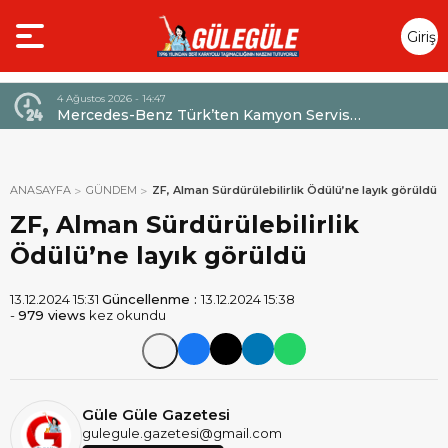
Giriş
Yap
4 Ağustos 2026 - 14:47
026,
Mercedes-Benz Türk’ten Kamyon Servis
Sözleşmelerinde 36 Aya Varan Taksit İmkânı
ANASAYFA
GÜNDEM
ZF, Alman Sürdürülebilirlik Ödülü’ne layık görüldü
ZF, Alman Sürdürülebilirlik
Ödülü’ne layık görüldü
13.12.2024 15:31
Güncellenme :
13.12.2024 15:38
-
979 views
kez okundu
Güle Güle Gazetesi
gulegule.gazetesi@gmail.com