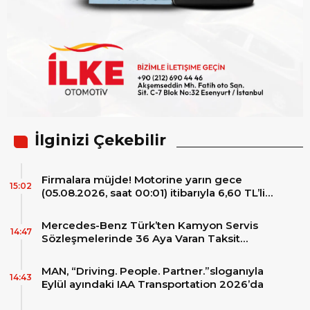
İlginizi Çekebilir
Firmalara müjde! Motorine yarın gece
15:02
(05.08.2026, saat 00:01) itibarıyla 6,60 TL’lik
dev bir indirim bekleniyor.
Mercedes-Benz Türk’ten Kamyon Servis
14:47
Sözleşmelerinde 36 Aya Varan Taksit
İmkânı
MAN, “Driving. People. Partner.”sloganıyla
14:43
Eylül ayındaki IAA Transportation 2026’da