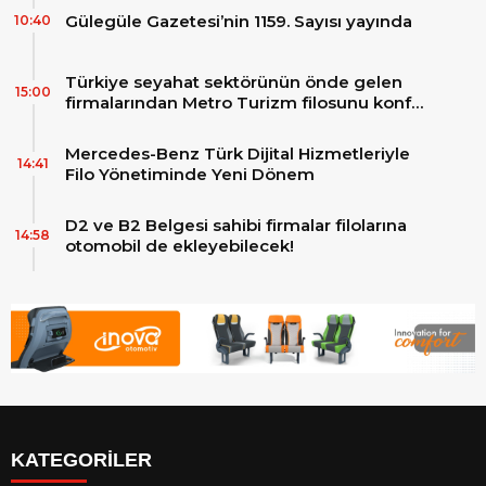
Gülegüle Gazetesi’nin 1159. Sayısı yayında
10:40
Türkiye seyahat sektörünün önde gelen
15:00
firmalarından Metro Turizm filosunu konfor
ve teknolojinin zirvesindeki 2 adet yepyeni
MAN Skyliner ile güçlendirdi!
Mercedes-Benz Türk Dijital Hizmetleriyle
14:41
Filo Yönetiminde Yeni Dönem
D2 ve B2 Belgesi sahibi firmalar filolarına
14:58
otomobil de ekleyebilecek!
KATEGORİLER