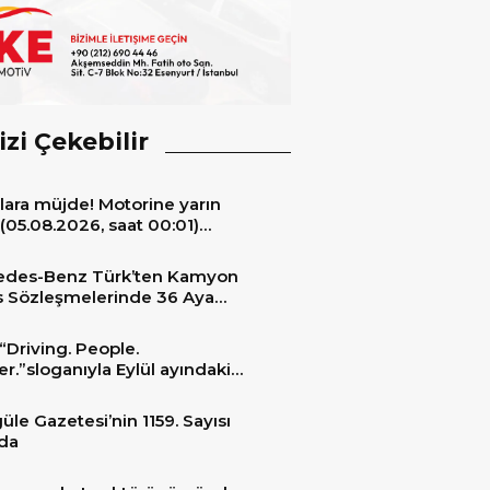
izi Çekebilir
lara müjde! Motorine yarın
(05.08.2026, saat 00:01)
ıyla 6,60 TL’lik dev bir indirim
niyor.
edes-Benz Türk’ten Kamyon
s Sözleşmelerinde 36 Aya
 Taksit İmkânı
“Driving. People.
er.”sloganıyla Eylül ayındaki
ransportation 2026’da
üle Gazetesi’nin 1159. Sayısı
da