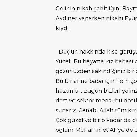
Gelinin nikah şahitliğini Bay
Aydıner yaparken nikahı Eyü
kıydı.
Düğün hakkında kısa görüşü
Yücel; ‘Bu hayatta kız babası
gözünüzden sakındığınız biri
Bu bir anne baba için hem ç
hüzünlü… Bugün bizleri yalnı
dost ve sektör mensubu dostl
sunarız. Cenabı Allah tüm kı
Çok güzel ve bir o kadar da d
oğlum Muhammet Ali’ye de ö