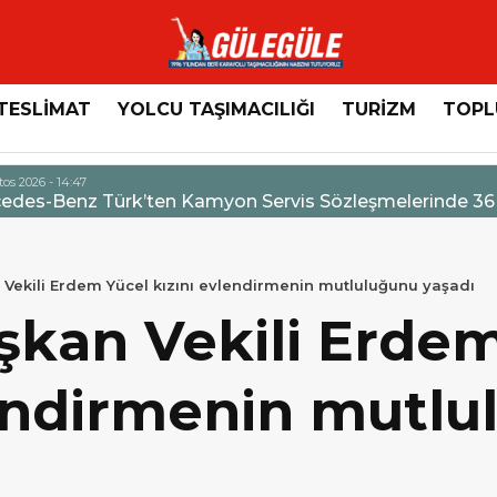
TESLİMAT
YOLCU TAŞIMACILIĞI
TURİZM
TOPL
n Servis Sözleşmelerinde 36 Aya Varan Taksit İmkânı
Vekili Erdem Yücel kızını evlendirmenin mutluluğunu yaşadı
kan Vekili Erdem
lendirmenin mutl