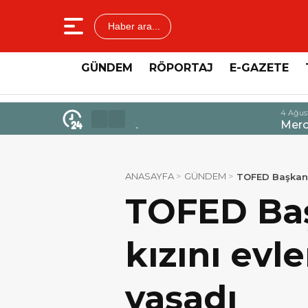
Haber ara...
GÜNDEM
RÖPORTAJ
E-GAZETE
4 Ağustos 2026 - 14:47
Mercedes-Benz Türk’ten Kamyo
ANASAYFA
GÜNDEM
TOFED Başkan 
TOFED Baş
kızını ev
yaşadı