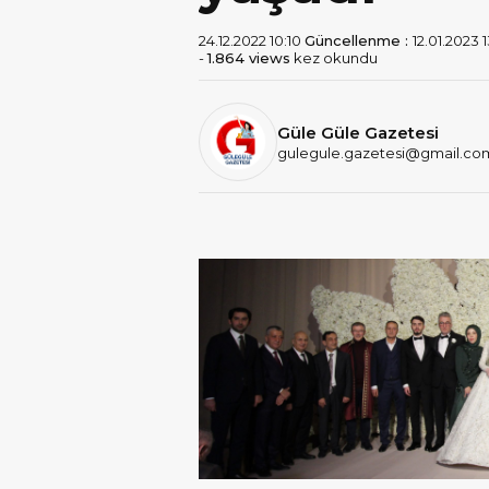
24.12.2022 10:10
Güncellenme :
12.01.2023 
-
1.864 views
kez okundu
Güle Güle Gazetesi
gulegule.gazetesi@gmail.co