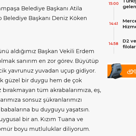
Türki
15:00
gelen
rampaşa Belediye Başkanı Atila
filos
p Belediye Başkanı Deniz Köken
zirve
Merce
Skylin
14:41
Hizme
Yeni
D2 ve
14:58
filol
nü aldığımız Başkan Vekili Erdem
ekley
 olmak sanırım en zor görev. Büyütüp
cik yavrunuz yuvadan uçup gidiyor.
ok güzel bir duygu hem de çok
z bırakmayan tüm akrabalarımıza, eş,
arımıza sonsuz şükranlarımızı
z babalarına bu duyguyu yaşatsın.
uygusal bir an. Kızım Tuana ve
mür boyu mutluluklar diliyorum.