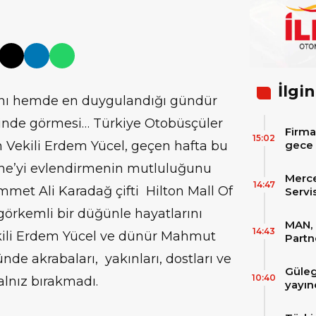
İlgin
nı hemde en duygulandığı gündür
içinde görmesi… Türkiye Otobüsçüler
Firma
15:02
Vekili Erdem Yücel, geçen hafta bu
gece 
itibar
ine’yi evlendirmenin mutluluğunu
bekle
Merc
14:47
met Ali Karadağ çifti Hilton Mall Of
Servi
Varan
görkemli bir düğünle hayatlarını
MAN, 
14:43
ekili Erdem Yücel ve dünür Mahmut
Partn
IAA T
nde akrabaları, yakınları, dostları ve
Güleg
10:40
alnız bırakmadı.
yayın