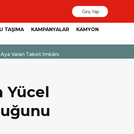
Giriş Yap
U TAŞIMA
KAMPANYALAR
KAMYON
3 Ağustos 2026
MAN, “Dri
 Yücel
uluğunu