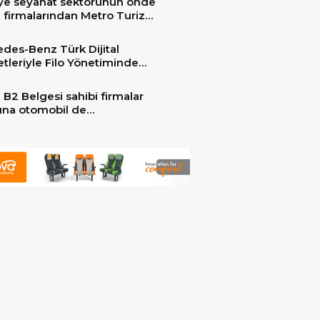
ye seyahat sektörünün önde
 firmalarından Metro Turizm
unu konfor ve teknolojinin
sindeki 2 adet yepyeni MAN
des-Benz Türk Dijital
er ile güçlendirdi!
tleriyle Filo Yönetiminde
 Dönem
 B2 Belgesi sahibi firmalar
arına otomobil de
ebilecek!