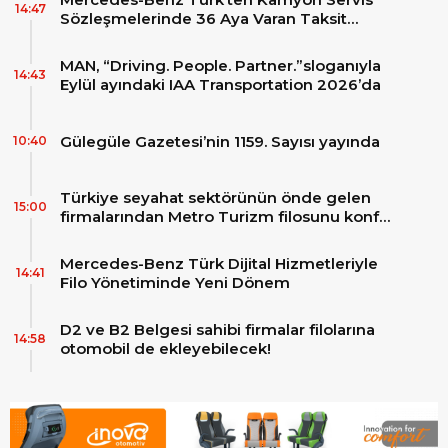
14:47
Sözleşmelerinde 36 Aya Varan Taksit
İmkânı
MAN, “Driving. People. Partner.”sloganıyla
14:43
Eylül ayındaki IAA Transportation 2026’da
Gülegüle Gazetesi’nin 1159. Sayısı yayında
10:40
Türkiye seyahat sektörünün önde gelen
15:00
firmalarından Metro Turizm filosunu konfor
ve teknolojinin zirvesindeki 2 adet yepyeni
MAN Skyliner ile güçlendirdi!
Mercedes-Benz Türk Dijital Hizmetleriyle
14:41
Filo Yönetiminde Yeni Dönem
D2 ve B2 Belgesi sahibi firmalar filolarına
14:58
otomobil de ekleyebilecek!