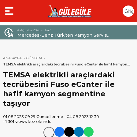
Giriş
Yap
4 Ağustos 2026 - 14:47
026,
Mercedes-Benz Türk’ten Kamyon Servis
Sözleşmelerinde 36 Aya Varan Taksit İmkânı
ANASAYFA
GÜNDEM
TEMSA elektrikli araçlardaki tecrübesini Fuso eCanter ile hafif kamyon
segmentine taşıyor
TEMSA elektrikli araçlardaki
tecrübesini Fuso eCanter ile
hafif kamyon segmentine
taşıyor
01.08.2023 09:29
Güncellenme :
04.08.2023 12:30
-
1.301 views
kez okundu