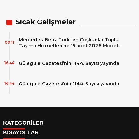
sigortaladım.com ile
güvence altında
Sıcak Gelişmeler
Mercedes-Benz Türk’ten Coşkunlar Toplu
00:11
Taşıma Hizmetleri’ne 15 adet 2026 Model
Mercedes-Benz Conecto Otobüs Teslimatı
Gülegüle Gazetesi’nin 1144. Sayısı yayında
16:44
Gülegüle Gazetesi’nin 1144. Sayısı yayında
16:44
KATEGORİLER
KISAYOLLAR
Reklam