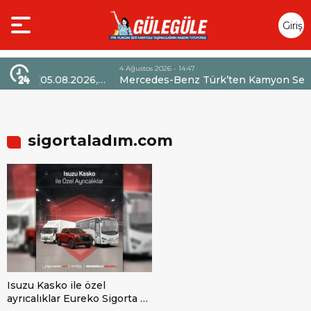
Giriş
Yap
4 Ağustos 2026 - 14:47
05.08.2026,
Mercedes-Benz Türk’ten Kamyon Servis
indirim
Sözleşmelerinde 36 Aya Varan Taksit İmkânı
sigortaladım.com
Isuzu Kasko ile özel
ayrıcalıklar Eureko Sigorta ve