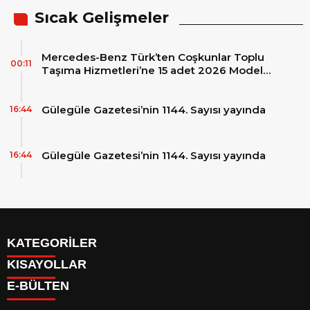
Sıcak Gelişmeler
Mercedes-Benz Türk’ten Coşkunlar Toplu
00:11
Taşıma Hizmetleri’ne 15 adet 2026 Model
Mercedes-Benz Conecto Otobüs Teslimatı
Gülegüle Gazetesi’nin 1144. Sayısı yayında
16:44
Gülegüle Gazetesi’nin 1144. Sayısı yayında
16:44
KATEGORİLER
KISAYOLLAR
Reklam
E-BÜLTEN
Firma Rehberi
Facebook
İletişim