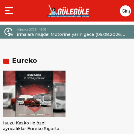
Giriş
Yap
4 Ağustos 2026 - 14:47
otorine yarın gece (05.08.2026,
Mercedes-Benz Türk’ten 
la 6,60 TL’lik dev bir indirim
Sözleşmelerinde 36 Aya Va
Eureko
Isuzu Kasko ile özel
ayrıcalıklar Eureko Sigorta ve