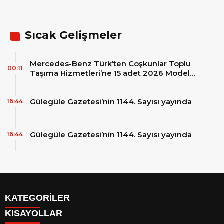
sigortaladım.com ile
güvence altında
Sıcak Gelişmeler
Mercedes-Benz Türk’ten Coşkunlar Toplu
00:11
Taşıma Hizmetleri’ne 15 adet 2026 Model
Mercedes-Benz Conecto Otobüs Teslimatı
Gülegüle Gazetesi’nin 1144. Sayısı yayında
16:44
Gülegüle Gazetesi’nin 1144. Sayısı yayında
16:44
KATEGORİLER
KISAYOLLAR
Reklam