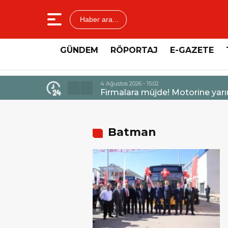
Haber ara...
GÜNDEM
RÖPORTAJ
E-GAZETE
4 Ağust
dev bir indirim bekleniyor.
Merc
Batman