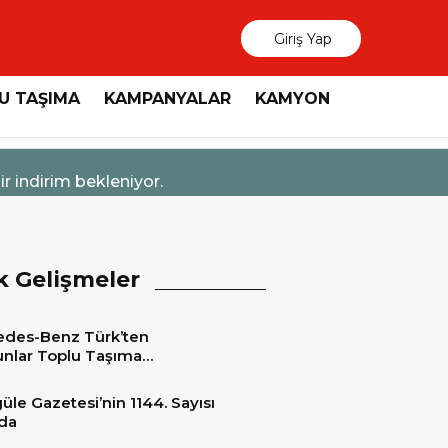
Giriş Yap
U TAŞIMA
KAMPANYALAR
KAMYON
Aya Varan Taksit İmkânı
k Gelişmeler
des-Benz Türk’ten
nlar Toplu Taşıma
tleri’ne 15 adet 2026 Model
edes-Benz Conecto Otobüs
üle Gazetesi’nin 1144. Sayısı
matı
da