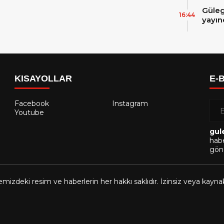
Güleg
16:44
yayın
KISAYOLLAR
E-
Facebook
Instagram
Youtube
gul
habe
gönd
emizdeki resim ve haberlerin her hakkı saklıdır. İzinsiz veya kayn