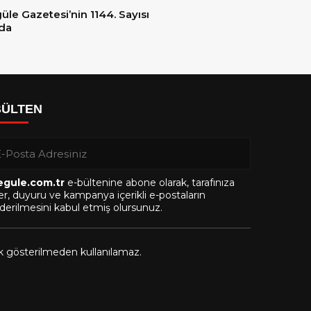
üle Gazetesi’nin 1144. Sayısı
da
BÜLTEN
egule.com.tr
e-bültenine abone olarak, tarafınıza
r, duyuru ve kampanya içerikli e-postaların
erilmesini kabul etmiş olursunuz.
ak gösterilmeden kullanılamaz.