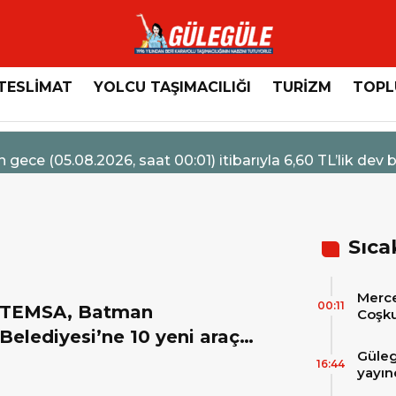
TESLİMAT
YOLCU TAŞIMACILIĞI
TURİZM
TOPL
os 2026 - 14:47
edes-Benz Türk’ten Kamyon Servis Sözleşmelerinde 36 
Sıca
Merce
00:11
TEMSA, Batman
Coşku
Hizme
Belediyesi’ne 10 yeni araç
Merc
Güleg
teslim etti
Tesli
16:44
yayın