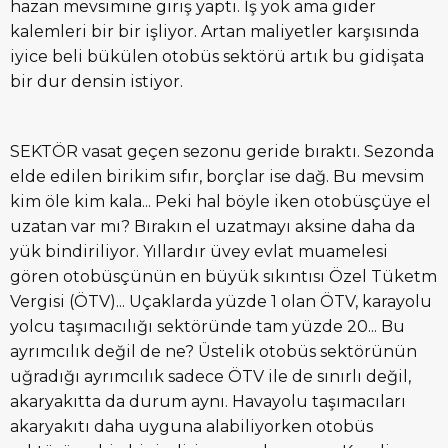
hazan mevsimine giriş yaptı. İş yok ama gider
kalemleri bir bir işliyor. Artan maliyetler karşısında
iyice beli bükülen otobüs sektörü artık bu gidişata
bir dur densin istiyor.
SEKTÖR vasat geçen sezonu geride bıraktı. Sezonda
elde edilen birikim sıfır, borçlar ise dağ. Bu mevsim
kim öle kim kala... Peki hal böyle iken otobüsçüye el
uzatan var mı? Bırakın el uzatmayı aksine daha da
yük bindiriliyor. Yıllardır üvey evlat muamelesi
gören otobüsçünün en büyük sıkıntısı Özel Tüketm
Vergisi (ÖTV)... Uçaklarda yüzde 1 olan ÖTV, karayolu
yolcu taşımacılığı sektöründe tam yüzde 20... Bu
ayrımcılık değil de ne? Üstelik otobüs sektörünün
uğradığı ayrımcılık sadece ÖTV ile de sınırlı değil,
akaryakıtta da durum aynı. Havayolu taşımacıları
akaryakıtı daha uyguna alabiliyorken otobüs