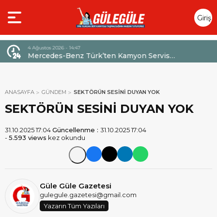
Giriş
Yap
4 Ağustos 2026 - 14:47
026,
Mercedes-Benz Türk’ten Kamyon Servis
Sözleşmelerinde 36 Aya Varan Taksit İmkânı
ANASAYFA
GÜNDEM
SEKTÖRÜN SESİNİ DUYAN YOK
SEKTÖRÜN SESİNİ DUYAN YOK
31.10.2025 17:04
Güncellenme :
31.10.2025 17:04
-
5.593 views
kez okundu
Güle Güle Gazetesi
gulegule.gazetesi@gmail.com
Yazarın Tüm Yazıları