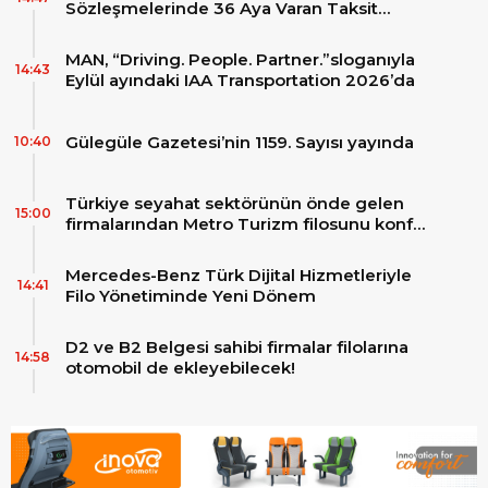
Sözleşmelerinde 36 Aya Varan Taksit
İmkânı
MAN, “Driving. People. Partner.”sloganıyla
14:43
Eylül ayındaki IAA Transportation 2026’da
Gülegüle Gazetesi’nin 1159. Sayısı yayında
10:40
Türkiye seyahat sektörünün önde gelen
15:00
firmalarından Metro Turizm filosunu konfor
ve teknolojinin zirvesindeki 2 adet yepyeni
MAN Skyliner ile güçlendirdi!
Mercedes-Benz Türk Dijital Hizmetleriyle
14:41
Filo Yönetiminde Yeni Dönem
D2 ve B2 Belgesi sahibi firmalar filolarına
14:58
otomobil de ekleyebilecek!