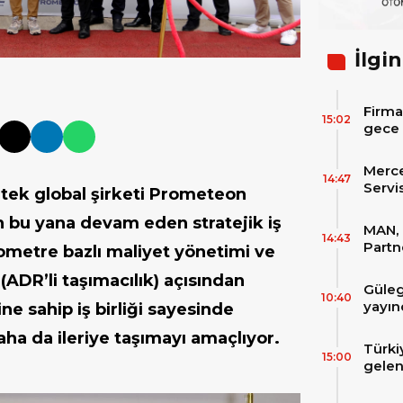
İlgin
Firma
15:02
gece 
itibar
bekle
Merc
14:47
Servi
ı tek global şirketi Prometeon
Varan
n bu yana devam eden stratejik iş
MAN, 
14:43
Partn
lometre bazlı maliyet yönetimi ve
IAA T
(ADR’li taşımacılık) açısından
Güleg
10:40
yayın
ine sahip iş birliği sayesinde
aha da ileriye taşımayı amaçlıyor.
Türki
15:00
gelen
filos
zirve