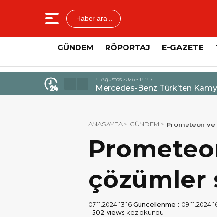
Haber ara...
GÜNDEM
RÖPORTAJ
E-GAZETE
4 Ağustos 2026 - 14:47
Mercedes-Benz Türk’ten Kamyo
ANASAYFA
GÜNDEM
Prometeon ve 
Prometeon 
çözümler
07.11.2024 13:16
Güncellenme :
09.11.2024 1
-
502 views
kez okundu