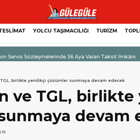
TESLİMAT
YOLCU TAŞIMACILIĞI
TURİZM
TOPL
n Servis Sözleşmelerinde 36 Aya Varan Taksit İmkânı
TGL, birlikte yenilikçi çözümler sunmaya devam edecek
ve TGL, birlikte 
 sunmaya devam 
6:19