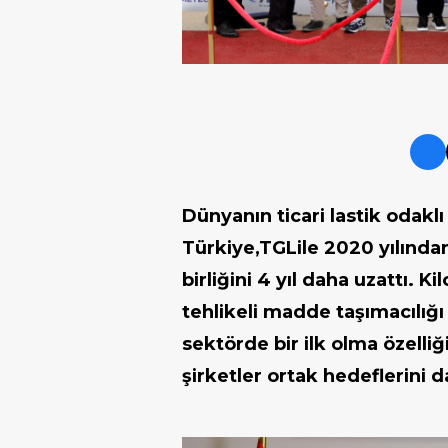
Dünyanın ticari lastik odakl
Türkiye,TGLile 2020 yılında
birliğini 4 yıl daha uzattı
. Ki
tehlikeli madde taşımacılığı 
sektörde bir ilk olma özelliğ
şirketler ortak hedeflerini d