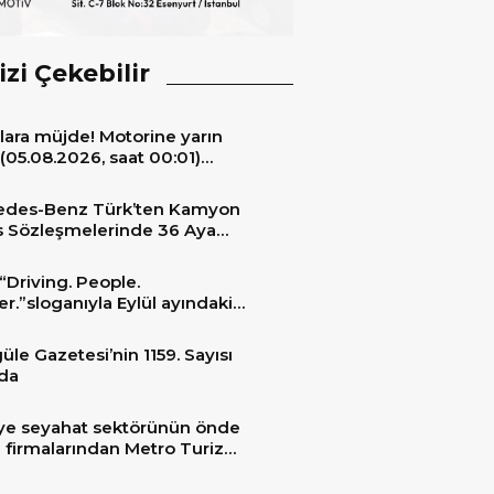
izi Çekebilir
lara müjde! Motorine yarın
(05.08.2026, saat 00:01)
ıyla 6,60 TL’lik dev bir indirim
niyor.
edes-Benz Türk’ten Kamyon
s Sözleşmelerinde 36 Aya
 Taksit İmkânı
“Driving. People.
er.”sloganıyla Eylül ayındaki
ransportation 2026’da
üle Gazetesi’nin 1159. Sayısı
da
ye seyahat sektörünün önde
 firmalarından Metro Turizm
unu konfor ve teknolojinin
sindeki 2 adet yepyeni MAN