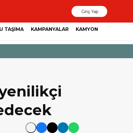
Giriş Yap
U TAŞIMA
KAMPANYALAR
KAMYON
3 Ağustos 2026
MAN, “Dri
yenilikçi
edecek