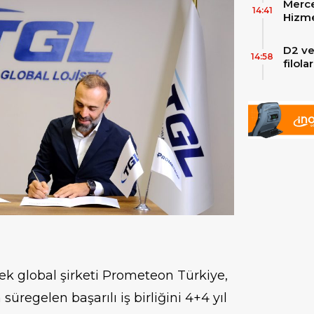
Merce
Skylin
14:41
Hizme
Yeni
D2 ve
14:58
filol
ekley
tek global şirketi Prometeon Türkiye,
üregelen başarılı iş birliğini 4+4 yıl