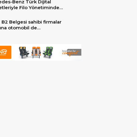
des-Benz Türk Dijital
er ile güçlendirdi!
tleriyle Filo Yönetiminde
 Dönem
 B2 Belgesi sahibi firmalar
arına otomobil de
ebilecek!