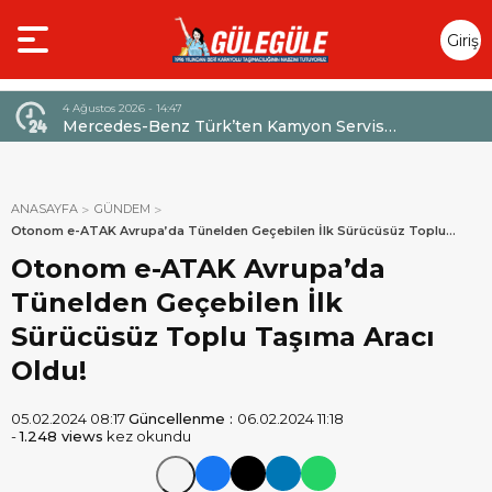
Giriş
Yap
4 Ağustos 2026 - 14:47
026,
Mercedes-Benz Türk’ten Kamyon Servis
Sözleşmelerinde 36 Aya Varan Taksit İmkânı
ANASAYFA
GÜNDEM
Otonom e-ATAK Avrupa’da Tünelden Geçebilen İlk Sürücüsüz Toplu
Taşıma Aracı Oldu!
Otonom e-ATAK Avrupa’da
Tünelden Geçebilen İlk
Sürücüsüz Toplu Taşıma Aracı
Oldu!
05.02.2024 08:17
Güncellenme :
06.02.2024 11:18
-
1.248 views
kez okundu