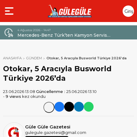
Giriş
Yap
4 Ağustos 2026 - 14:47
026,
Mercedes-Benz Türk’ten Kamyon Servis
Sözleşmelerinde 36 Aya Varan Taksit İmkânı
ANASAYFA
GÜNDEM
Otokar, 5 Aracıyla Busworld Türkiye 2026’da
Otokar, 5 Aracıyla Busworld
Türkiye 2026’da
23.06.2026 13:08
Güncellenme :
25.06.2026 13:10
-
9 views
kez okundu
Güle Güle Gazetesi
gulegule.gazetesi@gmail.com