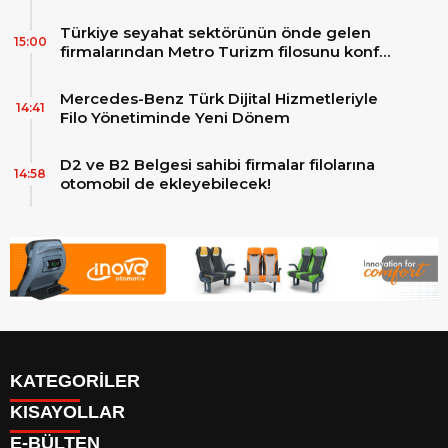
Türkiye seyahat sektörünün önde gelen
15:00
firmalarından Metro Turizm filosunu konfor
ve teknolojinin zirvesindeki 2 adet yepyeni
MAN Skyliner ile güçlendirdi!
Mercedes-Benz Türk Dijital Hizmetleriyle
14:41
Filo Yönetiminde Yeni Dönem
D2 ve B2 Belgesi sahibi firmalar filolarına
14:58
otomobil de ekleyebilecek!
KATEGORİLER
KISAYOLLAR
Reklam
E-BÜLTEN