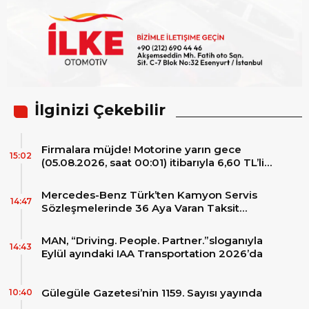
İlginizi Çekebilir
Firmalara müjde! Motorine yarın gece
15:02
(05.08.2026, saat 00:01) itibarıyla 6,60 TL’lik
dev bir indirim bekleniyor.
Mercedes-Benz Türk’ten Kamyon Servis
14:47
Sözleşmelerinde 36 Aya Varan Taksit
İmkânı
MAN, “Driving. People. Partner.”sloganıyla
14:43
Eylül ayındaki IAA Transportation 2026’da
Gülegüle Gazetesi’nin 1159. Sayısı yayında
10:40