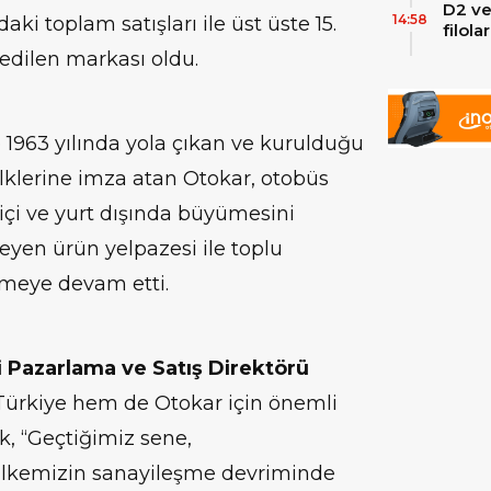
D2 ve
14:58
ki toplam satışları ile üst üste 15.
filol
ekley
 edilen markası oldu.
1963 yılında yola çıkan ve kurulduğu
lklerine imza atan Otokar, otobüs
içi ve yurt dışında büyümesini
eyen ürün yelpazesi ile toplu
tmeye devam etti.
çi Pazarlama ve Satış Direktörü
Türkiye hem de Otokar için önemli
k, “Geçtiğimiz sene,
, ülkemizin sanayileşme devriminde