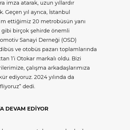
ra imza atarak, uzun yıllardır
. Geçen yıl ayrıca, İstanbul
lim ettiğimiz 20 metrobüsün yanı
a gibi birçok şehirde önemli
Otomotiv Sanayi Derneği (OSD)
idibüs ve otobüs pazarı toplamlarında
tan 1’i Otokar markalı oldu. Bizi
rilerimize, çalışma arkadaşlarımıza
kür ediyoruz. 2024 yılında da
fliyoruz” dedi.
A DEVAM EDİYOR