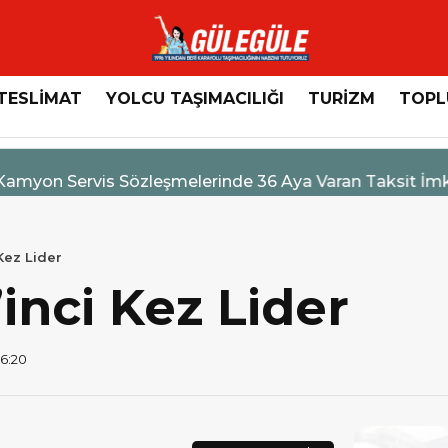
TESLİMAT
YOLCU TAŞIMACILIĞI
TURİZM
TOPL
n Servis Sözleşmelerinde 36 Aya Varan Taksit İmkânı
 Kez Lider
’inci Kez Lider
16:20