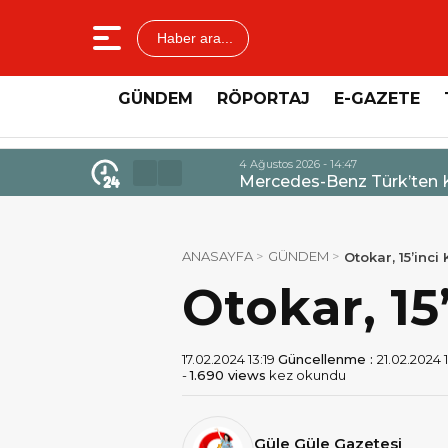
Haber ara...
GÜNDEM
RÖPORTAJ
E-GAZETE
4 Ağustos 2026 - 14:47
Mercedes-Benz Türk’ten Kamyo
ANASAYFA
GÜNDEM
Otokar, 15’inci
Otokar, 15
17.02.2024 13:19
Güncellenme :
21.02.2024 
-
1.690 views
kez okundu
Güle Güle Gazetesi