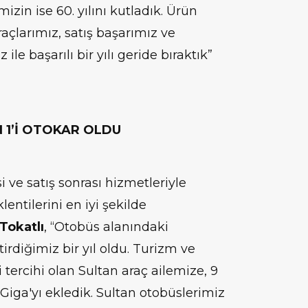
izin ise 60. yılını kutladık. Ürün
açlarımız, satış başarımız ve
le başarılı bir yılı geride bıraktık”
 1’İ OTOKAR OLDU
 ve satış sonrası hizmetleriyle
lentilerini en iyi şekilde
Tokatlı
, “Otobüs alanındaki
irdiğimiz bir yıl oldu. Turizm ve
i tercihi olan Sultan araç ailemize, 9
iga'yı ekledik. Sultan otobüslerimiz