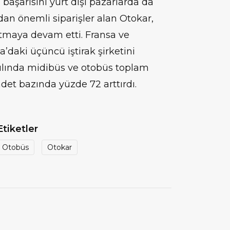
başarısını yurt dışı pazarlarda da
dan önemli siparişler alan Otokar,
atmaya devam etti. Fransa ve
daki üçüncü iştirak şirketini
 yılında midibüs ve otobüs toplam
adet bazında yüzde 72 arttırdı.
Etiketler
Otobüs
Otokar