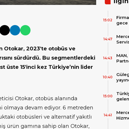
İlgin
Firma
15:02
gece 
itibar
bekle
Merc
14:47
Servi
Varan
n Otokar, 2023'te otobüs ve
MAN, 
rısını sürdürdü. Bu segmentlerdeki
14:43
Partn
IAA T
st üste 15'inci kez Türkiye’nin lider
Güleg
10:40
yayın
Türki
15:00
ticisi Otokar, otobüs alanında
gelen
filos
rcihi olmaya devam ediyor. 6 metreden
zirve
Merce
Skylin
14:41
ktaki otobüsleri ve alternatif yakıtlı
Hizme
Yeni
niş ürün gamına sahip olan Otokar,