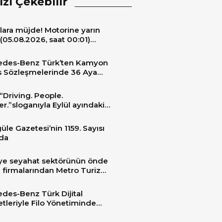
izi Çekebilir
lara müjde! Motorine yarın
(05.08.2026, saat 00:01)
ıyla 6,60 TL’lik dev bir indirim
niyor.
edes-Benz Türk’ten Kamyon
s Sözleşmelerinde 36 Aya
 Taksit İmkânı
“Driving. People.
er.”sloganıyla Eylül ayındaki
ransportation 2026’da
üle Gazetesi’nin 1159. Sayısı
da
ye seyahat sektörünün önde
 firmalarından Metro Turizm
unu konfor ve teknolojinin
sindeki 2 adet yepyeni MAN
des-Benz Türk Dijital
er ile güçlendirdi!
tleriyle Filo Yönetiminde
 Dönem