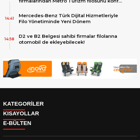
firmalarından Metro Turizm filosunu konfor
ve teknolojinin zirvesindeki 2 adet yepyeni
MAN Skyliner ile güçlendirdi!
Mercedes-Benz Türk Dijital Hizmetleriyle
14:41
Filo Yönetiminde Yeni Dönem
D2 ve B2 Belgesi sahibi firmalar filolarına
14:58
otomobil de ekleyebilecek!
KATEGORİLER
KISAYOLLAR
Reklam
E-BÜLTEN
Firma Rehberi
Facebook
İletişim
Instagram
Künye