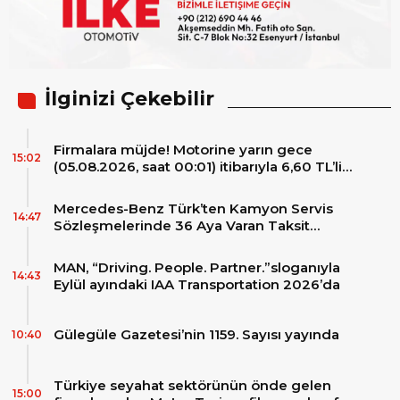
İlginizi Çekebilir
Firmalara müjde! Motorine yarın gece
15:02
(05.08.2026, saat 00:01) itibarıyla 6,60 TL’lik
dev bir indirim bekleniyor.
Mercedes-Benz Türk’ten Kamyon Servis
14:47
Sözleşmelerinde 36 Aya Varan Taksit
İmkânı
MAN, “Driving. People. Partner.”sloganıyla
14:43
Eylül ayındaki IAA Transportation 2026’da
Gülegüle Gazetesi’nin 1159. Sayısı yayında
10:40
Türkiye seyahat sektörünün önde gelen
15:00