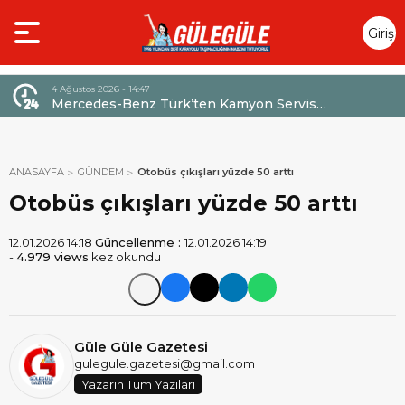
Giriş
Yap
4 Ağustos 2026 - 14:47
026,
Mercedes-Benz Türk’ten Kamyon Servis
Sözleşmelerinde 36 Aya Varan Taksit İmkânı
ANASAYFA
GÜNDEM
Otobüs çıkışları yüzde 50 arttı
Otobüs çıkışları yüzde 50 arttı
12.01.2026 14:18
Güncellenme :
12.01.2026 14:19
-
4.979 views
kez okundu
Güle Güle Gazetesi
gulegule.gazetesi@gmail.com
Yazarın Tüm Yazıları