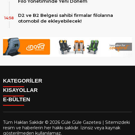
Filo Yönetiminde Yeni Dönem
D2 ve B2 Belgesi sahibi firmalar filolarına
14:58
otomobil de ekleyebilecek!
KATEGORİLER
KISAYOLLAR
Reklam
E-BÜLTEN
Firma Rehberi
Facebook
İletişim
Instagram
Künye
Youtube
Yazarlar
Tüm Hakları Saklıdır © 2026 Güle Güle Gazetesi | Sitemizdeki
Gizlilik Politikası
resim ve haberlerin her hakkı saklıdır. İzinsiz veya kaynak
gulegule.com.tr
e-bültenine abone olarak, tarafınıza haber,
gösterilmeden kullanılamaz.