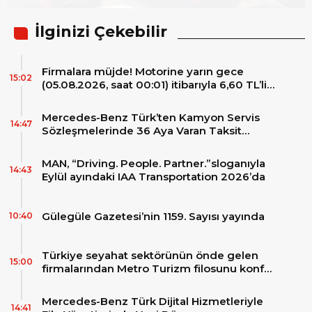
İlginizi Çekebilir
Firmalara müjde! Motorine yarın gece
15:02
(05.08.2026, saat 00:01) itibarıyla 6,60 TL’lik
dev bir indirim bekleniyor.
Mercedes-Benz Türk’ten Kamyon Servis
14:47
Sözleşmelerinde 36 Aya Varan Taksit
İmkânı
MAN, “Driving. People. Partner.”sloganıyla
14:43
Eylül ayındaki IAA Transportation 2026’da
Gülegüle Gazetesi’nin 1159. Sayısı yayında
10:40
Türkiye seyahat sektörünün önde gelen
15:00
firmalarından Metro Turizm filosunu konfor
ve teknolojinin zirvesindeki 2 adet yepyeni
MAN Skyliner ile güçlendirdi!
Mercedes-Benz Türk Dijital Hizmetleriyle
14:41