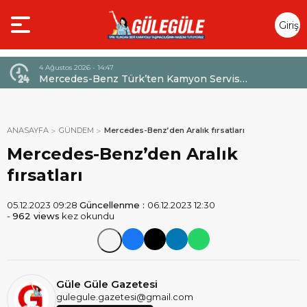
Giriş
Yap
4 Ağustos 2026 - 14:47
026,
Mercedes-Benz Türk’ten Kamyon Servis
Sözleşmelerinde 36 Aya Varan Taksit İmkânı
ANASAYFA
GÜNDEM
Mercedes-Benz’den Aralık fırsatları
Mercedes-Benz’den Aralık
fırsatları
05.12.2023 09:28
Güncellenme :
06.12.2023 12:30
-
962 views
kez okundu
Güle Güle Gazetesi
gulegule.gazetesi@gmail.com