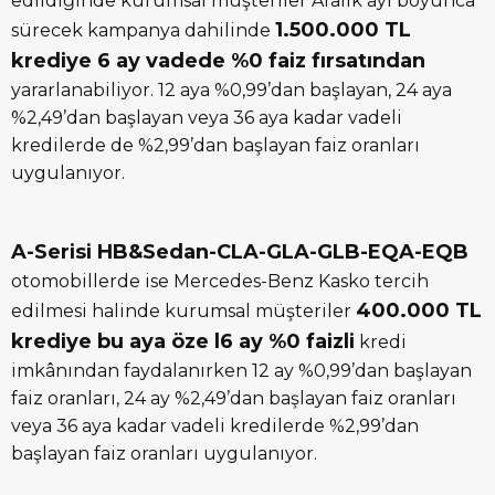
edildiğinde kurumsal müşteriler Aralık ayı boyunca
1.500.000 TL
sürecek kampanya dahilinde
krediye 6 ay vadede %0 faiz fırsatından
yararlanabiliyor. 12 aya %0,99’dan başlayan, 24 aya
%2,49’dan başlayan veya 36 aya kadar vadeli
kredilerde de %2,99’dan başlayan faiz oranları
uygulanıyor.
A-Serisi HB&Sedan-CLA-GLA-GLB-EQA-EQB
otomobillerde ise Mercedes-Benz Kasko tercih
400.000 TL
edilmesi halinde kurumsal müşteriler
krediye bu aya öze l6 ay %0 faizli
kredi
imkânından faydalanırken 12 ay %0,99’dan başlayan
faiz oranları, 24 ay %2,49’dan başlayan faiz oranları
veya 36 aya kadar vadeli kredilerde %2,99’dan
başlayan faiz oranları uygulanıyor.