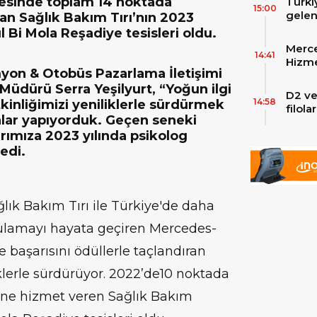
gesinde toplam 14 noktada
Türki
15:00
gelen
an Sağlık Bakım Tırı’nın 2023
filos
ul Bi Mola Reşadiye tesisleri oldu.
zirve
Merce
Skylin
14:41
Hizme
on & Otobüs Pazarlama İletişimi
Yeni
Müdürü Serra Yeşilyurt, “Yoğun ilgi
D2 ve
14:58
kinliğimizi yeniliklerle sürdürmek
filol
alar yapıyorduk. Geçen seneki
ekley
tırımıza 2023 yılında psikolog
edi.
ğlık Bakım Tırı ile Türkiye'de daha
ulamayı hayata geçiren Mercedes-
 başarısını ödüllerle taçlandıran
iklerle sürdürüyor. 2022’de10 noktada
üne hizmet veren Sağlık Bakım