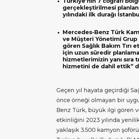
Türkiye’nin 7 coğrafi böl
gerçekleştirilmesi planlan
yılındaki ilk durağı İstanb
Mercedes-Benz Türk Kamy
ve Müşteri Yönetimi Grup 
gören Sağlık Bakım Tırı et
için uzun süredir planlam
hizmetlerimizin yanı sıra 
hizmetini de dahil ettik” d
Geçen yıl hayata geçirdiği Sa
önce örneği olmayan bir uyg
Benz Türk, büyük ilgi gören ve
etkinliğini 2023 yılında yenil
yaklaşık 3.500 kamyon şoför