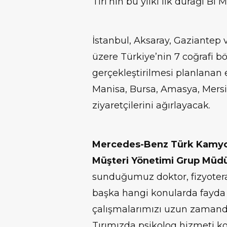
Tırı’nın bu yılki ilk durağı Bi 
İstanbul, Aksaray, Gaziantep 
üzere Türkiye’nin 7 coğrafi 
gerçekleştirilmesi planlanan et
Manisa, Bursa, Amasya, Mersi
ziyaretçilerini ağırlayacak.
Mercedes-Benz Türk Kamyon
Müşteri Yönetimi Grup Müdür
sunduğumuz doktor, fizyotera
başka hangi konularda fayda 
çalışmalarımızı uzun zamand
Tırımızda psikolog hizmeti k