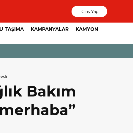
Giriş Yap
U TAŞIMA
KAMPANYALAR
KAMYON
3 Ağustos 2026
MAN, “Dri
dedi
lık Bakım
e “merhaba”