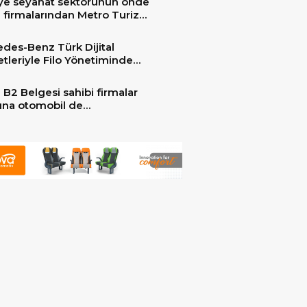
ye seyahat sektörünün önde
 firmalarından Metro Turizm
unu konfor ve teknolojinin
sindeki 2 adet yepyeni MAN
des-Benz Türk Dijital
er ile güçlendirdi!
tleriyle Filo Yönetiminde
 Dönem
 B2 Belgesi sahibi firmalar
arına otomobil de
ebilecek!