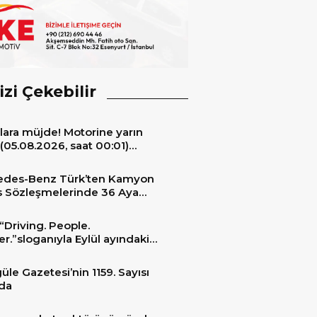
izi Çekebilir
lara müjde! Motorine yarın
(05.08.2026, saat 00:01)
ıyla 6,60 TL’lik dev bir indirim
niyor.
edes-Benz Türk’ten Kamyon
s Sözleşmelerinde 36 Aya
 Taksit İmkânı
“Driving. People.
er.”sloganıyla Eylül ayındaki
ransportation 2026’da
üle Gazetesi’nin 1159. Sayısı
da