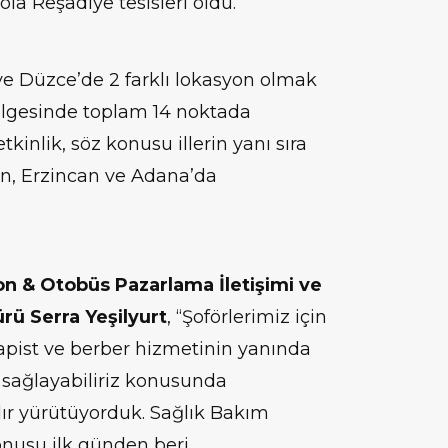
Mola Reşadiye tesisleri oldu.
ve Düzce’de 2 farklı lokasyon olmak
bölgesinde toplam 14 noktada
kinlik, söz konusu illerin yanı sıra
n, Erzincan ve Adana’da
 & Otobüs Pazarlama İletişimi ve
ü Serra Yeşilyurt
, “Şoförlerimiz için
pist ve berber hizmetinin yanında
sağlayabiliriz konusunda
ır yürütüyorduk. Sağlık Bakım
onusu ilk günden beri