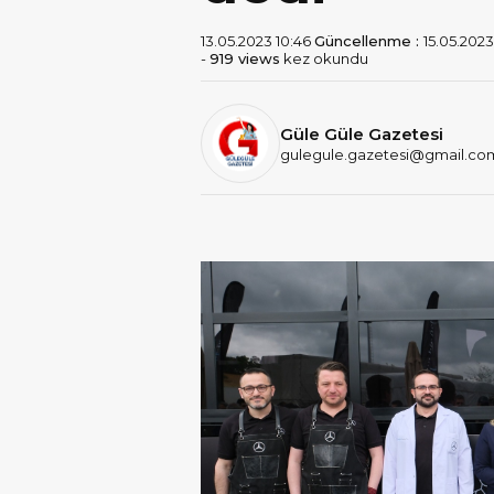
13.05.2023 10:46
Güncellenme :
15.05.2023
-
919 views
kez okundu
Güle Güle Gazetesi
gulegule.gazetesi@gmail.co