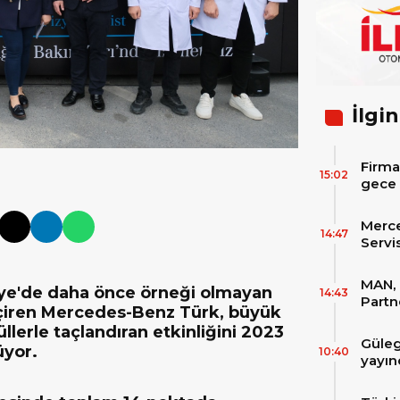
İlgin
Firma
15:02
gece 
itibar
bekle
Merc
14:47
Servi
Varan
MAN, 
kiye'de daha önce örneği olmayan
14:43
Partn
çiren Mercedes-Benz Türk, büyük
IAA T
üllerle taçlandıran etkinliğini 2023
Güleg
üyor.
10:40
yayın