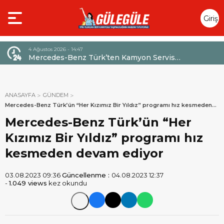
Giriş
Yap
4 Ağustos 2026 - 14:47
026,
Mercedes-Benz Türk’ten Kamyon Servis
Sözleşmelerinde 36 Aya Varan Taksit İmkânı
ANASAYFA
GÜNDEM
Mercedes-Benz Türk’ün “Her Kızımız Bir Yıldız” programı hız kesmeden
devam ediyor
Mercedes-Benz Türk’ün “Her
Kızımız Bir Yıldız” programı hız
kesmeden devam ediyor
03.08.2023 09:36
Güncellenme :
04.08.2023 12:37
-
1.049 views
kez okundu