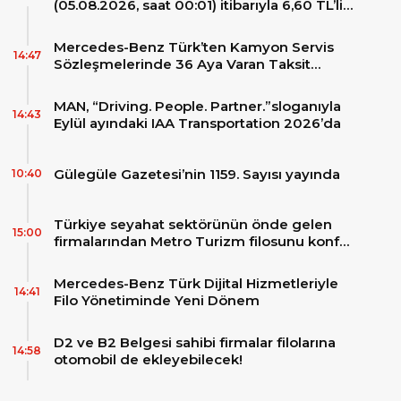
(05.08.2026, saat 00:01) itibarıyla 6,60 TL’lik
dev bir indirim bekleniyor.
Mercedes-Benz Türk’ten Kamyon Servis
14:47
Sözleşmelerinde 36 Aya Varan Taksit
İmkânı
MAN, “Driving. People. Partner.”sloganıyla
14:43
Eylül ayındaki IAA Transportation 2026’da
Gülegüle Gazetesi’nin 1159. Sayısı yayında
10:40
Türkiye seyahat sektörünün önde gelen
15:00
firmalarından Metro Turizm filosunu konfor
ve teknolojinin zirvesindeki 2 adet yepyeni
MAN Skyliner ile güçlendirdi!
Mercedes-Benz Türk Dijital Hizmetleriyle
14:41
Filo Yönetiminde Yeni Dönem
D2 ve B2 Belgesi sahibi firmalar filolarına
14:58
otomobil de ekleyebilecek!