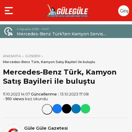
Giriş
Yap
4 Ağustos 2026 - 14:47
026,
Mercedes-Benz Türk’ten Kamyon Servis
Sözleşmelerinde 36 Aya Varan Taksit İmkânı
ANASAYFA
GÜNDEM
Mercedes-Benz Türk, Kamyon Satış Bayileri ile buluştu
Mercedes-Benz Türk, Kamyon
Satış Bayileri ile buluştu
11.10.2023 14:07
Güncellenme :
13.10.2023 17:08
-
910 views
kez okundu
Güle Güle Gazetesi