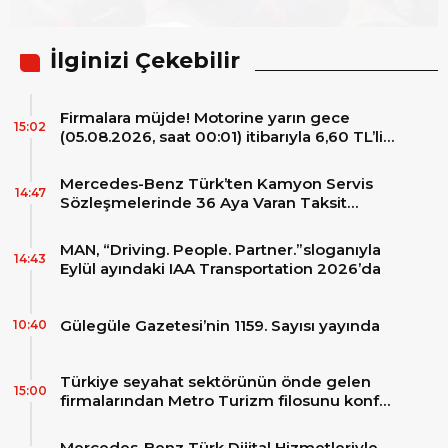
İlginizi Çekebilir
Firmalara müjde! Motorine yarın gece
15:02
(05.08.2026, saat 00:01) itibarıyla 6,60 TL’lik
dev bir indirim bekleniyor.
Mercedes-Benz Türk’ten Kamyon Servis
14:47
Sözleşmelerinde 36 Aya Varan Taksit
İmkânı
MAN, “Driving. People. Partner.”sloganıyla
14:43
Eylül ayındaki IAA Transportation 2026’da
Gülegüle Gazetesi’nin 1159. Sayısı yayında
10:40
Türkiye seyahat sektörünün önde gelen
15:00
firmalarından Metro Turizm filosunu konfor
ve teknolojinin zirvesindeki 2 adet yepyeni
MAN Skyliner ile güçlendirdi!
Mercedes-Benz Türk Dijital Hizmetleriyle