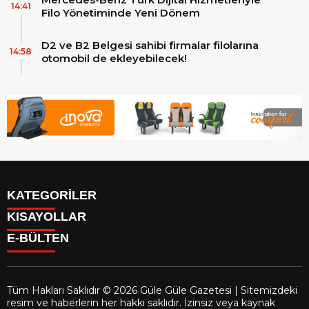
14:41
Filo Yönetiminde Yeni Dönem
D2 ve B2 Belgesi sahibi firmalar filolarına
14:58
otomobil de ekleyebilecek!
KATEGORİLER
KISAYOLLAR
Reklam
E-BÜLTEN
Firma Rehberi
Facebook
İletişim
Instagram
Künye
Youtube
Yazarlar
Tüm Hakları Saklıdır © 2026 Güle Güle Gazetesi | Sitemizdeki
Gizlilik Politikası
resim ve haberlerin her hakkı saklıdır. İzinsiz veya kaynak