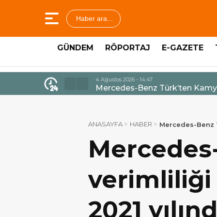
Haber ara...
GÜNDEM
RÖPORTAJ
E-GAZETE
4 Ağustos 2026 - 14:47
Mercedes-Benz Türk’ten Kamyo
ANASAYFA
HABER
Mercedes-Benz Tür
Mercedes-
verimliliği
2021 yılınd