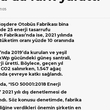
21:05
oşdere Otobüs Fabrikası bina
de 25 enerji tasarrufu
Fabrikası’nda ise, 2021 yılında
tüketim oranı yüzde 10 oranında
nda 2019’da kurulan ve yeşil
0kWp gücündeki güneş santrali,
i üretti. Böylece, geçen yıl
CO2 salınırken, 1.547 ağaç
nda çevreye katkı sağlandı.
da, “ISO 50001:2018 Enerji
” 2021 yılı dış denetlemesi de
andı. Söz konusu denetimde, fabrika
iliğine verdikleri önemin şirketin en