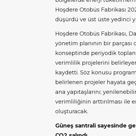
bölgelerde enerji tüketilmeme
Hoşdere Otobüs Fabrikası 2021
düşürdü ve üst üste yedinci y
Hoşdere Otobüs Fabrikası, Dai
yönetim planının bir parçası o
konseptinde periyodik toplantı
verimlilik projelerini belirley
kaydetti. Söz konusu program
belirlenen projeler hayata ge
ana yapıtaşlarını; yenilenebili
verimliliğinin arttırılması ile 
oluşturacak.
Güneş santrali sayesinde ge
CO2 salındı