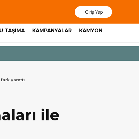
Giriş Yap
U TAŞIMA
KAMPANYALAR
KAMYON
3 Ağustos 2026
MAN, “Dri
fark yarattı
aları ile