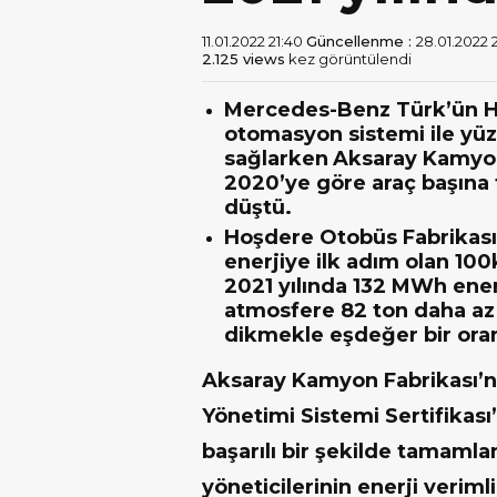
11.01.2022 21:40
Güncellenme :
28.01.2022 
2.125 views
kez görüntülendi
Mercedes-Benz Türk’ün H
otomasyon sistemi ile yüz
sağlarken
Aksaray Kamyon 
2020’ye göre araç başına 
düştü.
Hoşdere Otobüs Fabrikası’
enerjiye ilk adım olan 10
2021 yılında 132 MWh enerj
atmosfere 82 ton daha az 
dikmekle eşdeğer bir ora
Aksaray Kamyon Fabrikası’n
Yönetimi Sistemi Sertifikası
başarılı bir şekilde tamaml
yöneticilerinin enerji veriml