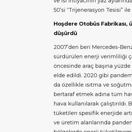
ve ısı ihtiyacının yaz ayların
50’si “Trijenerasyon Tesisi” ile
Hoşdere Otobüs Fabrikası, üs
düşürdü
2007’den beri Mercedes-Benz
sürdürülen enerji verimliliğ
öncesinde araç başına yüzde 3
elde edildi. 2020 gibi pande
da özellikle ısıtma ve soğutma
bertaraf etmek adına tüm ha
hava kullanılarak çalıştırıldı.
tüketilen spesifik enerjide ar
ve üretim alanlarında pande