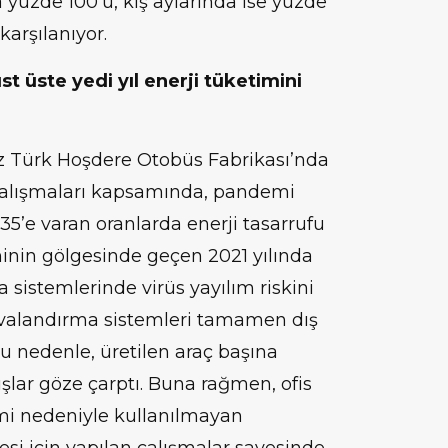
da yüzde 100’ü, kış aylarında ise yüzde
 karşılanıyor.
t üste yedi yıl enerji tüketimini
 Türk Hoşdere Otobüs Fabrikası’nda
i çalışmaları kapsamında, pandemi
5’e varan oranlarda enerji tasarrufu
minin gölgesinde geçen 2021 yılında
 sistemlerinde virüs yayılım riskini
valandırma sistemleri tamamen dış
 Bu nedenle, üretilen araç başına
tışlar göze çarptı. Buna rağmen, ofis
mi nedeniyle kullanılmayan