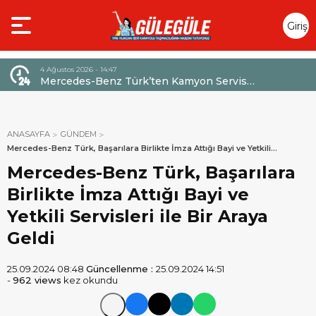
Giriş
Yap
4 Ağustos 2026 - 14:47
026,
Mercedes-Benz Türk’ten Kamyon Servis
Sözleşmelerinde 36 Aya Varan Taksit İmkânı
ANASAYFA
GÜNDEM
Mercedes-Benz Türk, Başarılara Birlikte İmza Attığı Bayi ve Yetkili
Servisleri ile Bir Araya Geldi
Mercedes-Benz Türk, Başarılara
Birlikte İmza Attığı Bayi ve
Yetkili Servisleri ile Bir Araya
Geldi
25.09.2024 08:48
Güncellenme :
25.09.2024 14:51
-
962 views
kez okundu