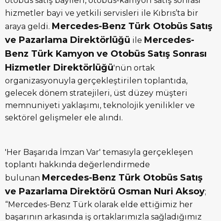
otobüs satış bayileri, otobüs-kamyon
satış sonrası
hizmetler bayi ve yetkili servisleri ile Kıbrıs’ta bir
Mercedes-Benz Türk Otobüs Satış
araya geldi.
ve Pazarlama Direktörlüğü
Mercedes-
ile
Benz Türk Kamyon ve Otobüs Satış Sonrası
Hizmetler Direktörlüğü
'nün ortak
organizasyonuyla gerçekleştirilen toplantıda,
gelecek dönem stratejileri, üst düzey müşteri
memnuniyeti yaklaşımı, teknolojik yenilikler ve
sektörel gelişmeler ele alındı.
'Her Başarıda İmzan Var' temasıyla gerçekleşen
toplantı hakkında değerlendirmede
Mercedes-Benz Türk Otobüs Satış
bulunan
ve Pazarlama Direktörü Osman Nuri Aksoy
;
“Mercedes-Benz Türk olarak elde ettiğimiz her
başarının arkasında iş ortaklarımızla sağladığımız