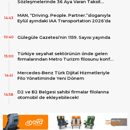
Sözleşmelerinde 36 Aya Varan Taksit
İmkânı
MAN, “Driving. People. Partner.”sloganıyla
14:43
Eylül ayındaki IAA Transportation 2026’da
Gülegüle Gazetesi’nin 1159. Sayısı yayında
10:40
Türkiye seyahat sektörünün önde gelen
15:00
firmalarından Metro Turizm filosunu konfor
ve teknolojinin zirvesindeki 2 adet yepyeni
MAN Skyliner ile güçlendirdi!
Mercedes-Benz Türk Dijital Hizmetleriyle
14:41
Filo Yönetiminde Yeni Dönem
D2 ve B2 Belgesi sahibi firmalar filolarına
14:58
otomobil de ekleyebilecek!