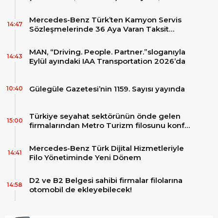
dev bir indirim bekleniyor.
Mercedes-Benz Türk’ten Kamyon Servis
14:47
Sözleşmelerinde 36 Aya Varan Taksit
İmkânı
MAN, “Driving. People. Partner.”sloganıyla
14:43
Eylül ayındaki IAA Transportation 2026’da
Gülegüle Gazetesi’nin 1159. Sayısı yayında
10:40
Türkiye seyahat sektörünün önde gelen
15:00
firmalarından Metro Turizm filosunu konfor
ve teknolojinin zirvesindeki 2 adet yepyeni
MAN Skyliner ile güçlendirdi!
Mercedes-Benz Türk Dijital Hizmetleriyle
14:41
Filo Yönetiminde Yeni Dönem
D2 ve B2 Belgesi sahibi firmalar filolarına
14:58
otomobil de ekleyebilecek!