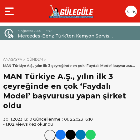
Giriş
Yap
4 Ağustos 2026 - 14:47
026,
Mercedes-Benz Türk’ten Kamyon Servis
Sözleşmelerinde 36 Aya Varan Taksit İmkânı
ANASAYFA
GÜNDEM
MAN Türkiye A.Ş., yılın ilk 3 çeyreğinde en çok ‘Faydalı Model’ başvurusu
yapan şirket oldu
MAN Türkiye A.Ş., yılın ilk 3
çeyreğinde en çok ‘Faydalı
Model’ başvurusu yapan şirket
oldu
30.11.2023 13:10
Güncellenme :
01.12.2023 16:10
-
1.102 views
kez okundu