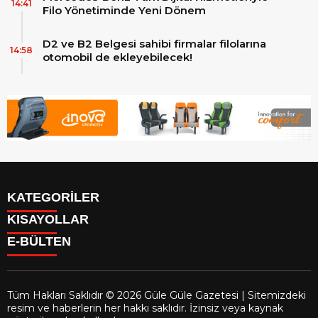
14:41
Filo Yönetiminde Yeni Dönem
D2 ve B2 Belgesi sahibi firmalar filolarına
14:58
otomobil de ekleyebilecek!
KATEGORİLER
KISAYOLLAR
Reklam
E-BÜLTEN
Firma Rehberi
Facebook
İletişim
Instagram
Künye
Youtube
Yazarlar
Tüm Hakları Saklıdır © 2026 Güle Güle Gazetesi | Sitemizdeki
Gizlilik Politikası
resim ve haberlerin her hakkı saklıdır. İzinsiz veya kaynak
gulegule.com.tr
e-bültenine abone olarak, tarafınıza haber,