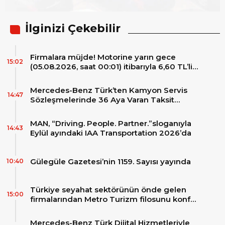
İlginizi Çekebilir
Firmalara müjde! Motorine yarın gece
15:02
(05.08.2026, saat 00:01) itibarıyla 6,60 TL’lik
dev bir indirim bekleniyor.
Mercedes-Benz Türk’ten Kamyon Servis
14:47
Sözleşmelerinde 36 Aya Varan Taksit
İmkânı
MAN, “Driving. People. Partner.”sloganıyla
14:43
Eylül ayındaki IAA Transportation 2026’da
Gülegüle Gazetesi’nin 1159. Sayısı yayında
10:40
Türkiye seyahat sektörünün önde gelen
15:00
firmalarından Metro Turizm filosunu konfor
ve teknolojinin zirvesindeki 2 adet yepyeni
MAN Skyliner ile güçlendirdi!
Mercedes-Benz Türk Dijital Hizmetleriyle