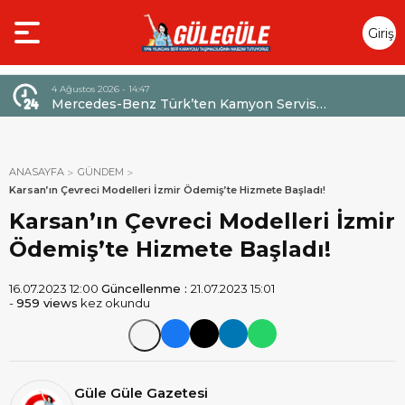
Giriş
Yap
4 Ağustos 2026 - 14:47
026,
Mercedes-Benz Türk’ten Kamyon Servis
Sözleşmelerinde 36 Aya Varan Taksit İmkânı
ANASAYFA
GÜNDEM
Karsan’ın Çevreci Modelleri İzmir Ödemiş’te Hizmete Başladı!
Karsan’ın Çevreci Modelleri İzmir
Ödemiş’te Hizmete Başladı!
16.07.2023 12:00
Güncellenme :
21.07.2023 15:01
-
959 views
kez okundu
Güle Güle Gazetesi