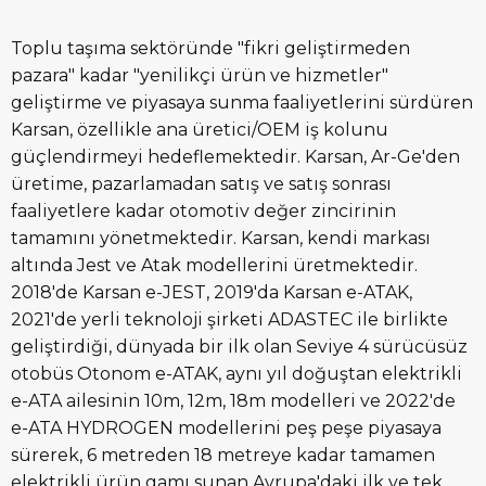
Toplu taşıma sektöründe "fikri geliştirmeden
pazara" kadar "yenilikçi ürün ve hizmetler"
geliştirme ve piyasaya sunma faaliyetlerini sürdüren
Karsan, özellikle ana üretici/OEM iş kolunu
güçlendirmeyi hedeflemektedir. Karsan, Ar-Ge'den
üretime, pazarlamadan satış ve satış sonrası
faaliyetlere kadar otomotiv değer zincirinin
tamamını yönetmektedir. Karsan, kendi markası
altında Jest ve Atak modellerini üretmektedir.
2018'de Karsan e-JEST, 2019'da Karsan e-ATAK,
2021'de yerli teknoloji şirketi ADASTEC ile birlikte
geliştirdiği, dünyada bir ilk olan Seviye 4 sürücüsüz
otobüs Otonom e-ATAK, aynı yıl doğuştan elektrikli
e-ATA ailesinin 10m, 12m, 18m modelleri ve 2022'de
e-ATA HYDROGEN modellerini peş peşe piyasaya
sürerek, 6 metreden 18 metreye kadar tamamen
elektrikli ürün gamı sunan Avrupa'daki ilk ve tek