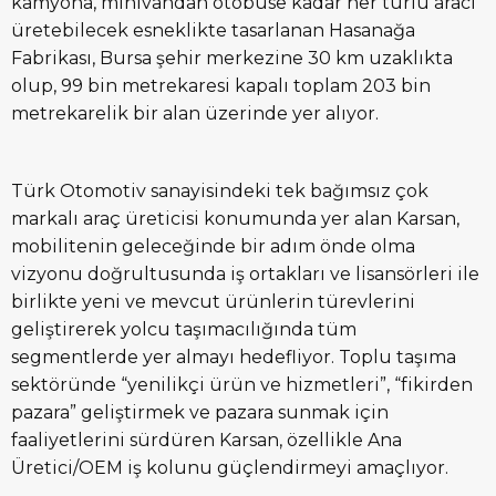
kamyona, minivandan otobüse kadar her türlü aracı
üretebilecek esneklikte tasarlanan Hasanağa
Fabrikası, Bursa şehir merkezine 30 km uzaklıkta
olup, 99 bin metrekaresi kapalı toplam 203 bin
metrekarelik bir alan üzerinde yer alıyor.
Türk Otomotiv sanayisindeki tek bağımsız çok
markalı araç üreticisi konumunda yer alan Karsan,
mobilitenin geleceğinde bir adım önde olma
vizyonu doğrultusunda iş ortakları ve lisansörleri ile
birlikte yeni ve mevcut ürünlerin türevlerini
geliştirerek yolcu taşımacılığında tüm
segmentlerde yer almayı hedefliyor. Toplu taşıma
sektöründe “yenilikçi ürün ve hizmetleri”, “fikirden
pazara” geliştirmek ve pazara sunmak için
faaliyetlerini sürdüren Karsan, özellikle Ana
Üretici/OEM iş kolunu güçlendirmeyi amaçlıyor.