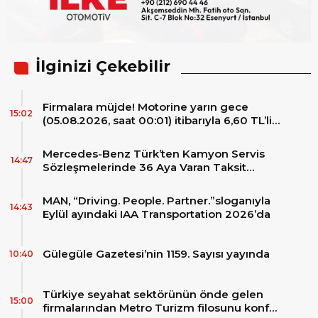
İlginizi Çekebilir
Firmalara müjde! Motorine yarın gece
15:02
(05.08.2026, saat 00:01) itibarıyla 6,60 TL’lik
dev bir indirim bekleniyor.
Mercedes-Benz Türk’ten Kamyon Servis
14:47
Sözleşmelerinde 36 Aya Varan Taksit
İmkânı
MAN, “Driving. People. Partner.”sloganıyla
14:43
Eylül ayındaki IAA Transportation 2026’da
Gülegüle Gazetesi’nin 1159. Sayısı yayında
10:40
Türkiye seyahat sektörünün önde gelen
15:00
firmalarından Metro Turizm filosunu konfor