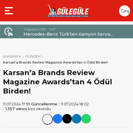
Giriş
Yap
4 Ağustos 2026 - 14:47
026,
Mercedes-Benz Türk’ten Kamyon Servis
Sözleşmelerinde 36 Aya Varan Taksit İmkânı
ANASAYFA
GÜNDEM
Karsan’a Brands Review Magazine Awards’tan 4 Ödül Birden!
Karsan’a Brands Review
Magazine Awards’tan 4 Ödül
Birden!
11.07.2024 17:59
Güncellenme :
11.07.2024 18:02
-
1.357 views
kez okundu