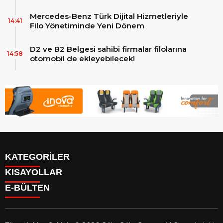
ve teknolojinin zirvesindeki 2 adet yepyeni
MAN Skyliner ile güçlendirdi!
Mercedes-Benz Türk Dijital Hizmetleriyle
14:41
Filo Yönetiminde Yeni Dönem
D2 ve B2 Belgesi sahibi firmalar filolarına
14:58
otomobil de ekleyebilecek!
KATEGORİLER
KISAYOLLAR
Reklam
E-BÜLTEN
Firma Rehberi
Facebook
İletişim
Instagram
Künye
Youtube
Yazarlar