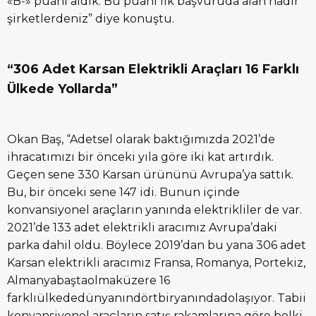
«B-» puanı aldık. Bu puanı ilk başvuruda alan nadir
şirketlerdeniz” diye konuştu.
“306 Adet Karsan Elektrikli Araçları 16 Farklı
Ülkede Yollarda”
Okan Baş, “Adetsel olarak baktığımızda 2021’de
ihracatımızı bir önceki yıla göre iki kat artırdık.
Geçen sene 330 Karsan ürününü Avrupa’ya sattık.
Bu, bir önceki sene 147 idi. Bunun içinde
konvansiyonel araçların yanında elektrikliler de var.
2021’de 133 adet elektrikli aracımız Avrupa’daki
parka dahil oldu. Böylece 2019’dan bu yana 306 adet
Karsan elektrikli aracımız Fransa, Romanya, Portekiz,
Almanyabaştaolmaküzere 16
farklıülkededünyanındörtbiryanındadolaşıyor. Tabii
konvansiyonel araçların satış rakamlarına göre belki