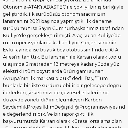
Otonom e-ATAK’ı ADASTEC ile çok iyi bir iş birliğiyle
geliştirdik. İlk sürücüsüz otonom aracımızın
lansmanını 2021 başında yapmıştık. İlk deneme
sürüşümüz ise Sayın Cumhurbaşkanımız tarafından
Külliye'de gerçekleştirilmişti. Araç şu an Külliye’de
rutin operasyonlarda kullanılıyor. Geçen senenin
Eylül ayında ise büyük boy otobüs sınıfında e-ATA
Ailesi’ni tanıttık. Bu lansman ile Karsan olarak toplu
ulaşımda 6 metreden 18 metreye kadar yüzde yüz
elektrikli tüm boyutlarda ürün gamı sunan
Avrupa’nın ilk markası olduk” dedi. Baş, “Tüm
bunlarla birlikte sürdürülebilir bir geleceğe doğru
ilerlerken, şirketimizi de çevresel etkilerin ne
düzeyde yönetildiğini ölçümleyen Karbon
SaydamlıkProjesiİklimDeğişikliğiProgramıseviyesind
e değerlendirildik. Ve bir rapor çıktı. İlk
başvurumuzda Karsan olarak küresel ortalama olan