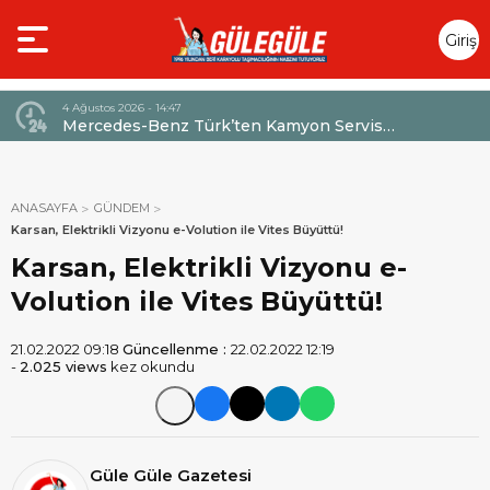
Giriş
Yap
4 Ağustos 2026 - 14:47
026,
Mercedes-Benz Türk’ten Kamyon Servis
Sözleşmelerinde 36 Aya Varan Taksit İmkânı
ANASAYFA
GÜNDEM
Karsan, Elektrikli Vizyonu e-Volution ile Vites Büyüttü!
Karsan, Elektrikli Vizyonu e-
Volution ile Vites Büyüttü!
21.02.2022 09:18
Güncellenme :
22.02.2022 12:19
-
2.025 views
kez okundu
Güle Güle Gazetesi