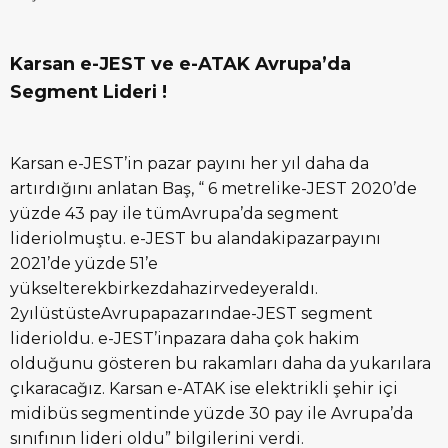
Karsan e-JEST ve e-ATAK Avrupa’da
Segment Lideri !
Karsan e-JEST’in pazar payını her yıl daha da
artırdığını anlatan Baş, “ 6 metrelike-JEST 2020’de
yüzde 43 pay ile tümAvrupa’da segment
lideriolmuştu. e-JEST bu alandakipazarpayını
2021’de yüzde 51’e
yükselterekbirkezdahazirvedeyeraldı.
2yılüstüsteAvrupapazarındae-JEST segment
liderioldu. e-JEST’inpazara daha çok hakim
olduğunu gösteren bu rakamları daha da yukarılara
çıkaracağız. Karsan e-ATAK ise elektrikli şehir içi
midibüs segmentinde yüzde 30 pay ile Avrupa’da
sınıfının lideri oldu” bilgilerini verdi.