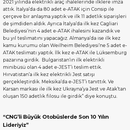
2021 yılında elektrikli araç ihalelerinde ilklere imza
attık. İtalya’da da 80 adet e-ATAK için Consip ile
çerçeve bir anlaşma yaptık ve ilk 11 adetlik siparişleri
de şimdiden aldık. Ayrıca İtalya’da ilk kez Cagliari
Belediyesi’nin 4 adet e-ATAK ihalesini kazandık ve
bu yıl teslimatını yapacağız. Almanya’da ise ilk kez
kamu kurumu olan Weilheim Belediyesi’ne 5 adet e-
ATAK teslimatı yaptık. İlk kez e-ATAK ile Lüksemburg
pazarına girdik. Bulgaristan’ın ilk elektrikli
minibüsü olan 4 adet e-JEST’i teslim ettik.
Hırvatistan’a ilk kez elektrikli Jest satışı
gerçekleştirdik. Meksika’da e-JEST’i tanıttık. Ve
Karsan markası ile ilk kez Ukrayna’ya Jest ve Atak’tan
oluşan 150 adetlik filosu ile girdik” diye konuştu.
“CNG’li Büyük Otobüslerde Son 10 Yılın
Lideriyiz”