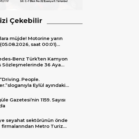
izi Çekebilir
lara müjde! Motorine yarın
(05.08.2026, saat 00:01)
ıyla 6,60 TL’lik dev bir indirim
niyor.
edes-Benz Türk’ten Kamyon
s Sözleşmelerinde 36 Aya
 Taksit İmkânı
“Driving. People.
er.”sloganıyla Eylül ayındaki
ransportation 2026’da
üle Gazetesi’nin 1159. Sayısı
da
ye seyahat sektörünün önde
 firmalarından Metro Turizm
unu konfor ve teknolojinin
sindeki 2 adet yepyeni MAN