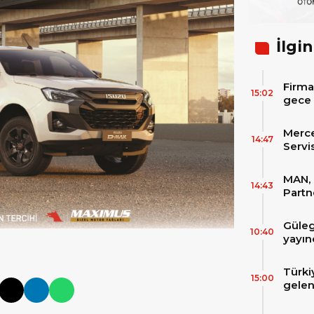
İlgin
Firma
15:02
gece 
itibar
bekle
Merc
14:47
Servi
Varan
MAN, 
14:43
Partn
IAA T
Güleg
10:40
yayın
Türki
15:00
gelen
filos
zirve