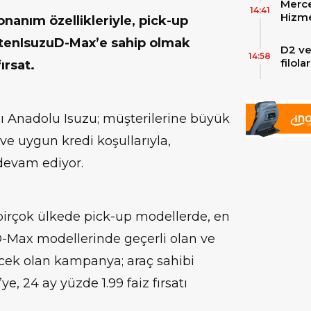
Merce
Skylin
14:41
Hizme
nanım özellikleriyle, pick-up
Yeni
eltenIsuzuD-Max’e sahip olmak
D2 ve
14:58
filol
ırsat.
ekley
sı Anadolu Isuzu; müşterilerine büyük
ve uygun kredi koşullarıyla,
devam ediyor.
 birçok ülkede pick-up modellerde, en
D-Max modellerinde geçerli olan ve
ecek olan kampanya; araç sahibi
e, 24 ay yüzde 1.99 faiz fırsatı