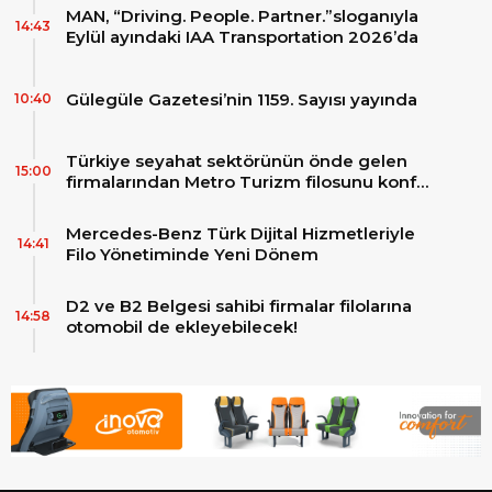
MAN, “Driving. People. Partner.”sloganıyla
14:43
Eylül ayındaki IAA Transportation 2026’da
Gülegüle Gazetesi’nin 1159. Sayısı yayında
10:40
Türkiye seyahat sektörünün önde gelen
15:00
firmalarından Metro Turizm filosunu konfor
ve teknolojinin zirvesindeki 2 adet yepyeni
MAN Skyliner ile güçlendirdi!
Mercedes-Benz Türk Dijital Hizmetleriyle
14:41
Filo Yönetiminde Yeni Dönem
D2 ve B2 Belgesi sahibi firmalar filolarına
14:58
otomobil de ekleyebilecek!