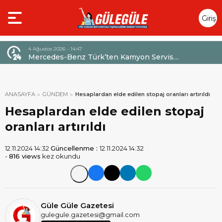
Giriş
Yap
4 Ağustos 2026 - 14:47
026,
Mercedes-Benz Türk’ten Kamyon Servis
Sözleşmelerinde 36 Aya Varan Taksit İmkânı
ANASAYFA
GÜNDEM
Hesaplardan elde edilen stopaj oranları artırıldı
Hesaplardan elde edilen stopaj
oranları artırıldı
12.11.2024 14:32
Güncellenme :
12.11.2024 14:32
-
816 views
kez okundu
Güle Güle Gazetesi
gulegule.gazetesi@gmail.com