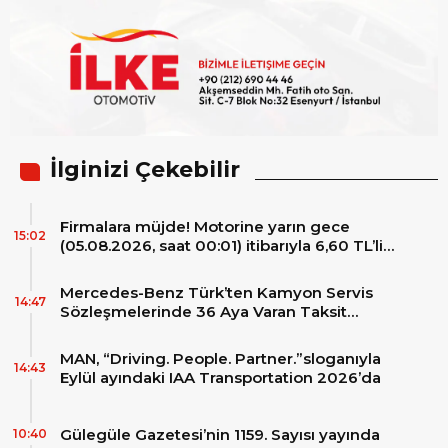
İlginizi Çekebilir
Firmalara müjde! Motorine yarın gece
15:02
(05.08.2026, saat 00:01) itibarıyla 6,60 TL’lik
dev bir indirim bekleniyor.
Mercedes-Benz Türk’ten Kamyon Servis
14:47
Sözleşmelerinde 36 Aya Varan Taksit
İmkânı
MAN, “Driving. People. Partner.”sloganıyla
14:43
Eylül ayındaki IAA Transportation 2026’da
Gülegüle Gazetesi’nin 1159. Sayısı yayında
10:40