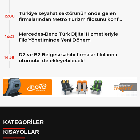
Türkiye seyahat sektörünün önde gelen
15:00
firmalarından Metro Turizm filosunu konfor
ve teknolojinin zirvesindeki 2 adet yepyeni
MAN Skyliner ile güçlendirdi!
Mercedes-Benz Türk Dijital Hizmetleriyle
14:41
Filo Yönetiminde Yeni Dönem
D2 ve B2 Belgesi sahibi firmalar filolarına
14:58
otomobil de ekleyebilecek!
KATEGORİLER
KISAYOLLAR
Reklam