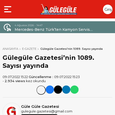
Giriş
Yap
4 Ağustos 2026 - 14:47
026,
Mercedes-Benz Türk’ten Kamyon Servis
Sözleşmelerinde 36 Aya Varan Taksit İmkânı
ANASAYFA
E-GAZETE
Gülegüle Gazetesi’nin 1089. Sayısı yayında
Gülegüle Gazetesi’nin 1089.
Sayısı yayında
09.07.2022 15:22
Güncellenme :
09.07.2022 15:23
-
2.934 views
kez okundu
Güle Güle Gazetesi
gulegule.gazetesi@gmail.com