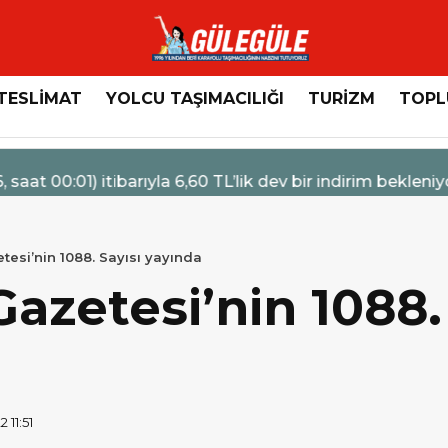
TESLİMAT
YOLCU TAŞIMACILIĞI
TURİZM
TOPL
n Servis Sözleşmelerinde 36 Aya Varan Taksit İmkânı
esi’nin 1088. Sayısı yayında
azetesi’nin 1088.
 11:51