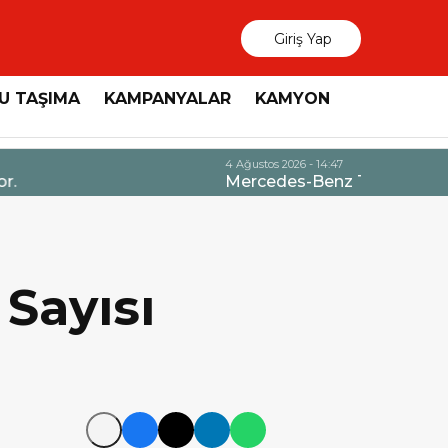
Giriş Yap
U TAŞIMA
KAMPANYALAR
KAMYON
3 Ağustos 2026
MAN, “Dri
 Sayısı