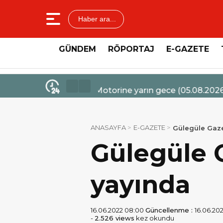
Haber ara...
GÜNDEM
RÖPORTAJ
E-GAZETE
4 Ağustos 2026 - 14:47
Mercedes-Benz Türk’ten Kamyo
ANASAYFA
E-GAZETE
Gülegüle Gazet
Gülegüle G
yayında
16.06.2022 08:00
Güncellenme :
16.06.2022
-
2.526 views
kez okundu