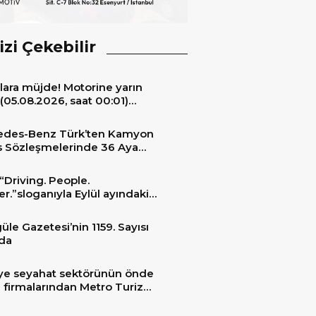
izi Çekebilir
lara müjde! Motorine yarın
(05.08.2026, saat 00:01)
ıyla 6,60 TL’lik dev bir indirim
niyor.
edes-Benz Türk’ten Kamyon
s Sözleşmelerinde 36 Aya
 Taksit İmkânı
“Driving. People.
er.”sloganıyla Eylül ayındaki
ransportation 2026’da
üle Gazetesi’nin 1159. Sayısı
da
ye seyahat sektörünün önde
 firmalarından Metro Turizm
unu konfor ve teknolojinin
sindeki 2 adet yepyeni MAN