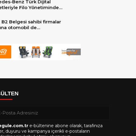
des-Benz Türk Dijital
er ile güçlendirdi!
tleriyle Filo Yönetiminde
 Dönem
 B2 Belgesi sahibi firmalar
arına otomobil de
ebilecek!
BÜLTEN
egule.com.tr
e-bültenine abone olarak, tarafınıza
r, duyuru ve kampanya içerikli e-postaların