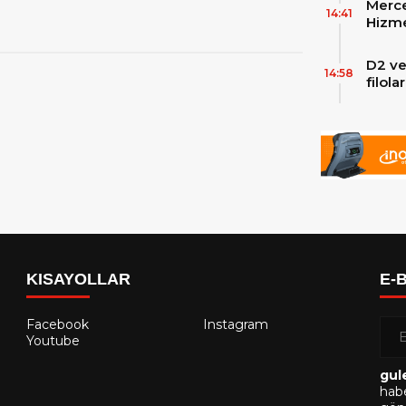
Merce
Skylin
14:41
Hizme
Yeni
D2 ve
14:58
filol
ekley
KISAYOLLAR
E-
Facebook
Instagram
Youtube
gul
habe