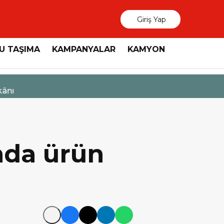
Giriş Yap
U TAŞIMA
KAMPANYALAR
KAMYON
3 Ağustos 2026
MAN, “Dri
nda ürün