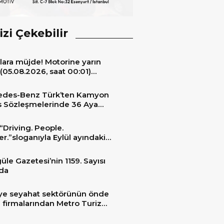
izi Çekebilir
lara müjde! Motorine yarın
(05.08.2026, saat 00:01)
ıyla 6,60 TL’lik dev bir indirim
niyor.
edes-Benz Türk’ten Kamyon
s Sözleşmelerinde 36 Aya
 Taksit İmkânı
“Driving. People.
er.”sloganıyla Eylül ayındaki
ransportation 2026’da
üle Gazetesi’nin 1159. Sayısı
da
ye seyahat sektörünün önde
 firmalarından Metro Turizm
unu konfor ve teknolojinin
sindeki 2 adet yepyeni MAN