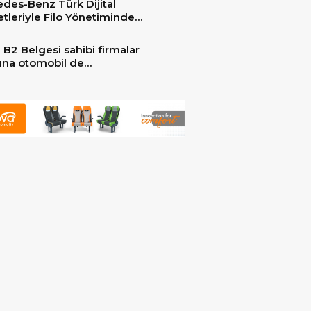
des-Benz Türk Dijital
er ile güçlendirdi!
tleriyle Filo Yönetiminde
 Dönem
 B2 Belgesi sahibi firmalar
arına otomobil de
ebilecek!