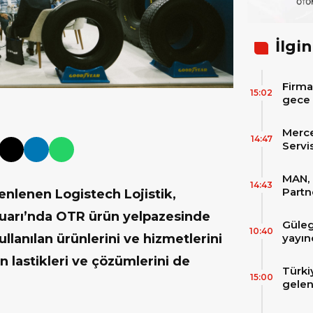
İlgin
Firma
15:02
gece 
itibar
bekle
Merc
14:47
Servi
Varan
MAN, 
14:43
Partn
üzenlenen Logistech Lojistik,
IAA T
Fuarı’nda OTR ürün yelpazesinde
Güleg
10:40
yayın
ullanılan ürünlerini ve hizmetlerini
n lastikleri ve çözümlerini de
Türki
15:00
gelen
filos
zirve