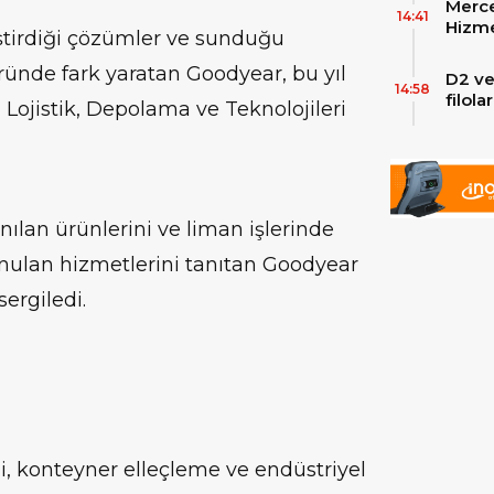
Merce
Skylin
14:41
Hizme
iştirdiği çözümler ve sunduğu
Yeni
öründe fark yaratan Goodyear, bu yıl
D2 ve
14:58
filol
 Lojistik, Depolama ve Teknolojileri
ekley
anılan ürünlerini ve liman işlerinde
unulan hizmetlerini tanıtan Goodyear
sergiledi.
i, konteyner elleçleme ve endüstriyel