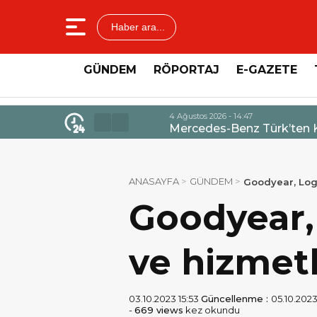
Haber ara...
GÜNDEM
RÖPORTAJ
E-GAZETE
4 Ağustos 2026 - 14:47
Mercedes-Benz Türk’ten Kamyo
ANASAYFA
GÜNDEM
Goodyear, Logi
Goodyear,
ve hizmetl
03.10.2023 15:53
Güncellenme :
05.10.2023
-
669 views
kez okundu