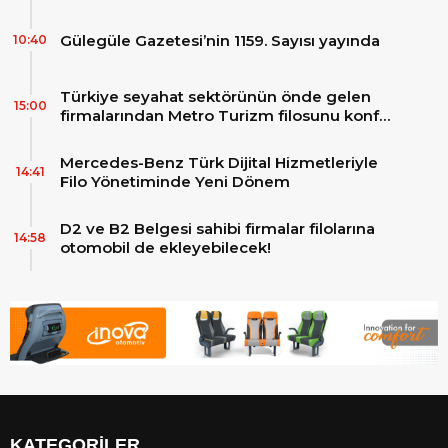
Gülegüle Gazetesi’nin 1159. Sayısı yayında
10:40
Türkiye seyahat sektörünün önde gelen
15:00
firmalarından Metro Turizm filosunu konfor
ve teknolojinin zirvesindeki 2 adet yepyeni
MAN Skyliner ile güçlendirdi!
Mercedes-Benz Türk Dijital Hizmetleriyle
14:41
Filo Yönetiminde Yeni Dönem
D2 ve B2 Belgesi sahibi firmalar filolarına
14:58
otomobil de ekleyebilecek!
KATEGORİLER