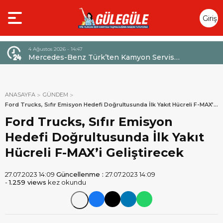
Giriş
Yap
4 Ağustos 2026 - 14:47
026,
Mercedes-Benz Türk’ten Kamyon Servis
Sözleşmelerinde 36 Aya Varan Taksit İmkânı
ANASAYFA
GÜNDEM
Ford Trucks, Sıfır Emisyon Hedefi Doğrultusunda İlk Yakıt Hücreli F-MAX’i
Geliştirecek
Ford Trucks, Sıfır Emisyon
Hedefi Doğrultusunda İlk Yakıt
Hücreli F-MAX’i Geliştirecek
27.07.2023 14:09
Güncellenme :
27.07.2023 14:09
-
1.259 views
kez okundu