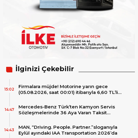
İlginizi Çekebilir
Firmalara müjde! Motorine yarın gece
15:02
(05.08.2026, saat 00:01) itibarıyla 6,60 TL’lik
dev bir indirim bekleniyor.
Mercedes-Benz Türk’ten Kamyon Servis
14:47
Sözleşmelerinde 36 Aya Varan Taksit
İmkânı
MAN, “Driving. People. Partner.”sloganıyla
14:43
Eylül ayındaki IAA Transportation 2026’da