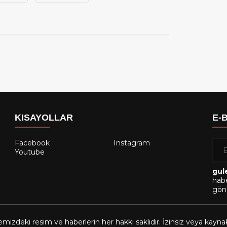
KISAYOLLAR
E-
Facebook
Instagram
Youtube
gul
habe
gönd
emizdeki resim ve haberlerin her hakkı saklıdır. İzinsiz veya kayn