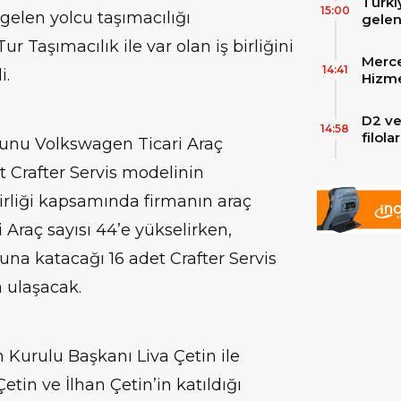
Türki
15:00
gelen yolcu taşımacılığı
gelen
filos
ur Taşımacılık ile var olan iş birliğini
zirve
Merce
Skylin
14:41
i.
Hizme
Yeni
D2 ve
14:58
filol
osunu Volkswagen Ticari Araç
ekley
et Crafter Servis modelinin
birliği kapsamında firmanın araç
 Araç sayısı 44’e yükselirken,
una katacağı 16 adet Crafter Servis
a ulaşacak.
 Kurulu Başkanı Liva Çetin ile
etin ve İlhan Çetin’in katıldığı