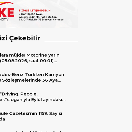
izi Çekebilir
lara müjde! Motorine yarın
(05.08.2026, saat 00:01)
ıyla 6,60 TL’lik dev bir indirim
niyor.
edes-Benz Türk’ten Kamyon
s Sözleşmelerinde 36 Aya
 Taksit İmkânı
“Driving. People.
er.”sloganıyla Eylül ayındaki
ransportation 2026’da
üle Gazetesi’nin 1159. Sayısı
da