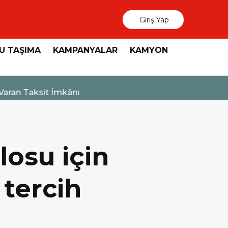
Giriş Yap
U TAŞIMA
KAMPANYALAR
KAMYON
3 Ağustos 2026
MAN, “Dri
losu için
 tercih