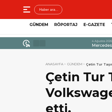
Haber ara...
GÜNDEM
RÖPORTAJ
E-GAZETE
4 Ağustos 2026 - 14:47
Mercedes-Benz Türk’ten Kamyo
ANASAYFA
GÜNDEM
Çetin Tur Taşım
Çetin Tur 
Volkswagen
etti.