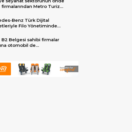
ye seyahat sektörünün önde
 firmalarından Metro Turizm
unu konfor ve teknolojinin
sindeki 2 adet yepyeni MAN
des-Benz Türk Dijital
er ile güçlendirdi!
tleriyle Filo Yönetiminde
 Dönem
 B2 Belgesi sahibi firmalar
arına otomobil de
ebilecek!