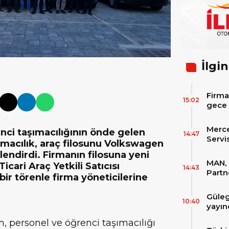
İlgin
Firma
15:02
gece 
itibar
bekle
Merc
nci taşımacılığının önde gelen
14:47
Servi
ımacılık, araç filosunu Volkswagen
Varan
lendirdi. Firmanın filosuna yeni
MAN, 
icari Araç Yetkili Satıcısı
14:43
Partn
bir törenle firma yöneticilerine
IAA T
Güleg
10:40
yayın
, personel ve öğrenci taşımacılığı