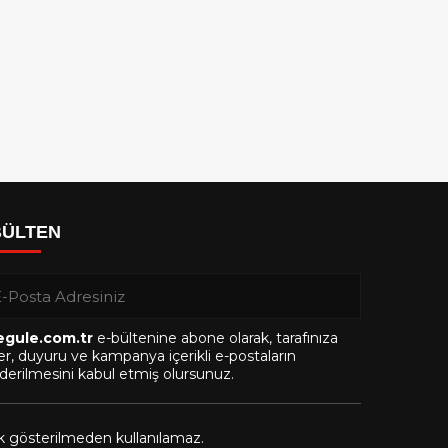
BÜLTEN
egule.com.tr
e-bültenine abone olarak, tarafınıza
r, duyuru ve kampanya içerikli e-postaların
erilmesini kabul etmiş olursunuz.
ak gösterilmeden kullanılamaz.