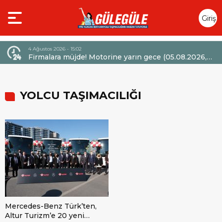
Giriş
Yap
6 - 15:02
4 Ağustos 2026 - 14:47
a müjde! Motorine yarın gece (05.08.2026,
Mercedes-Benz T
) itibarıyla 6,60 TL’lik dev bir indirim
Sözleşmelerinde 
or.
YOLCU TAŞIMACILIĞI
Mercedes-Benz Türk’ten,
Altur Turizm’e 20 yeni