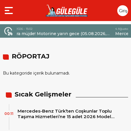
Giriş
Yap
4 Ağustos 2026 - 14:47
otorine yarın gece (05.08.2026,
Mercedes-Benz Türk’ten 
la 6,60 TL’lik dev bir indirim
Sözleşmelerinde 36 Aya Va
RÖPORTAJ
Bu kategoride içerik bulunamadı.
Sıcak Gelişmeler
Mercedes-Benz Türk’ten Coşkunlar Toplu
00:11
Taşıma Hizmetleri’ne 15 adet 2026 Model
Mercedes-Benz Conecto Otobüs Teslimatı