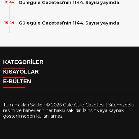
Gülegüle Gazetesi’nin 1144. Sayısı yayında
16:44
Gülegüle Gazetesi’nin 1144. Sayısı yayında
16:44
KATEGORİLER
KISAYOLLAR
Reklam
E-BÜLTEN
Firma Rehberi
Facebook
İletişim
Instagram
Künye
Youtube
Yazarlar
Tüm Hakları Saklıdır © 2026 Güle Güle Gazetesi | Sitemizdeki
Gizlilik Politikası
resim ve haberlerin her hakkı saklıdır. İzinsiz veya kaynak
gulegule.com.tr
e-bültenine abone olarak, tarafınıza haber,
gösterilmeden kullanılamaz.
duyuru ve kampanya içerikli e-postaların gönderilmesini kabul
etmiş olursunuz.