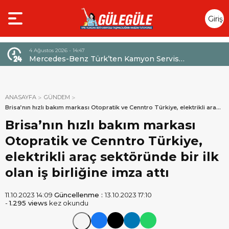
Giriş
Yap
4 Ağustos 2026 - 14:47
026,
Mercedes-Benz Türk’ten Kamyon Servis
Sözleşmelerinde 36 Aya Varan Taksit İmkânı
ANASAYFA
GÜNDEM
Brisa’nın hızlı bakım markası Otopratik ve Cenntro Türkiye, elektrikli araç
sektöründe bir ilk olan iş birliğine imza attı
Brisa’nın hızlı bakım markası
Otopratik ve Cenntro Türkiye,
elektrikli araç sektöründe bir ilk
olan iş birliğine imza attı
11.10.2023 14:09
Güncellenme :
13.10.2023 17:10
-
1.295 views
kez okundu