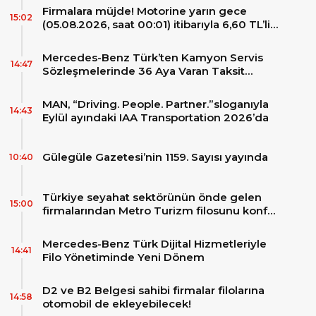
Firmalara müjde! Motorine yarın gece
15:02
(05.08.2026, saat 00:01) itibarıyla 6,60 TL’lik
dev bir indirim bekleniyor.
Mercedes-Benz Türk’ten Kamyon Servis
14:47
Sözleşmelerinde 36 Aya Varan Taksit
İmkânı
MAN, “Driving. People. Partner.”sloganıyla
14:43
Eylül ayındaki IAA Transportation 2026’da
Gülegüle Gazetesi’nin 1159. Sayısı yayında
10:40
Türkiye seyahat sektörünün önde gelen
15:00
firmalarından Metro Turizm filosunu konfor
ve teknolojinin zirvesindeki 2 adet yepyeni
MAN Skyliner ile güçlendirdi!
Mercedes-Benz Türk Dijital Hizmetleriyle
14:41
Filo Yönetiminde Yeni Dönem
D2 ve B2 Belgesi sahibi firmalar filolarına
14:58
otomobil de ekleyebilecek!