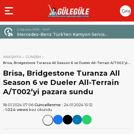
Giriş
Yap
4 Ağustos 2026 - 14:47
026,
Mercedes-Benz Türk’ten Kamyon Servis
Sözleşmelerinde 36 Aya Varan Taksit İmkânı
ANASAYFA
GÜNDEM
Brisa, Bridgestone Turanza All Season 6 ve Dueler All-Terrain A/T002’yi
pazara sundu
Brisa, Bridgestone Turanza All
Season 6 ve Dueler All-Terrain
A/T002’yi pazara sundu
18.01.2024 07:06
Güncellenme :
24.01.2024 10:12
-
1.024 views
kez okundu