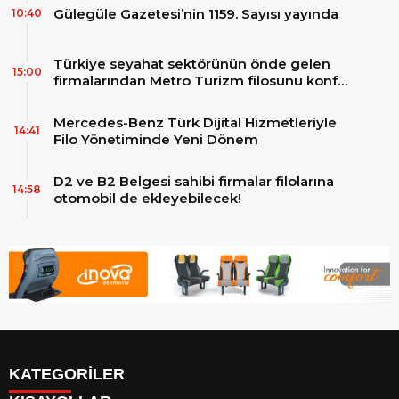
Gülegüle Gazetesi’nin 1159. Sayısı yayında
10:40
Türkiye seyahat sektörünün önde gelen
15:00
firmalarından Metro Turizm filosunu konfor
ve teknolojinin zirvesindeki 2 adet yepyeni
MAN Skyliner ile güçlendirdi!
Mercedes-Benz Türk Dijital Hizmetleriyle
14:41
Filo Yönetiminde Yeni Dönem
D2 ve B2 Belgesi sahibi firmalar filolarına
14:58
otomobil de ekleyebilecek!
KATEGORİLER