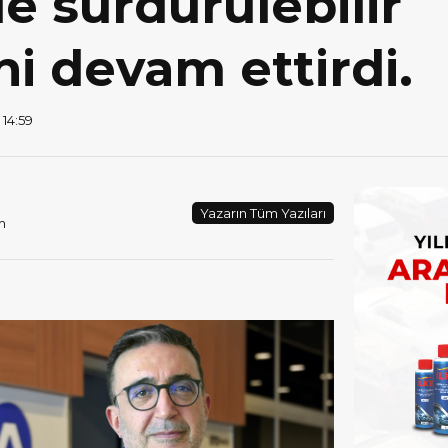
le sürdürülebilir
i devam ettirdi.
 14:59
Yazarın Tüm Yazıları
m