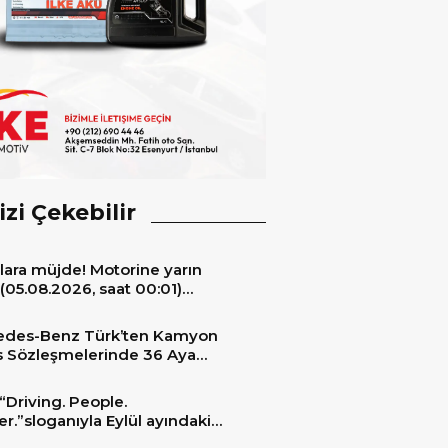
izi Çekebilir
lara müjde! Motorine yarın
(05.08.2026, saat 00:01)
ıyla 6,60 TL’lik dev bir indirim
niyor.
edes-Benz Türk’ten Kamyon
s Sözleşmelerinde 36 Aya
 Taksit İmkânı
“Driving. People.
er.”sloganıyla Eylül ayındaki
ransportation 2026’da