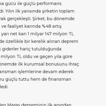
rka gücü ile güçlü performans
. Yılın ilk yarısında şirketin toplam
arak gerçekleşti. Şirket, bu dönemde
 ve faaliyet karında %48 artış
k yarı net karı 1 milyar 147 milyon TL
e özellikle bir kerelik alınan deprem
ik giderler hariç tutulduğunda
0 milyon TL oldu ve geçen yıla göre
 dönemde ilk kurumsal bonusunu ihraç
finansman işlemlerine devam ederek
nu güçlü tuttu hem de finansman
ledi.
len Maraş depreminin ilk anından