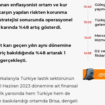
Güleg
aşanan enflasyonist ortam ve kur
10:40
yayın
 karşın yapılan riskten korunma
 stratejisi sonucunda operasyonel
Türki
15:00
gelen
t karında %48 artış gösterdi.
filos
zirve
Merce
Skylin
14:41
Hizme
Yeni
et karı geçen yılın aynı dönemine
D2 ve
ariç bakıldığında %48 artarak 1
14:58
filol
ekley
gerçekleşti.
kalarıyla Türkiye lastik sektörünün
-30 Haziran 2023 dönemine ait finansal
ı ilk yarısında hem Türkiye hem de
in baskılandığı ortamda Brisa, dengeli