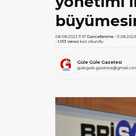
yönetimi i
büyümesin
08.08.2023 11:57
Güncellenme :
11.08.2023
-
1.013 views
kez okundu
Güle Güle Gazetesi
gulegule.gazetesi@gmail.co