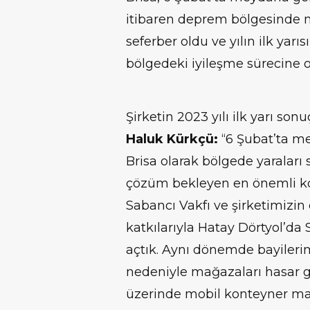
itibaren deprem bölgesinde m
seferber oldu ve yılın ilk yarıs
bölgedeki iyileşme sürecine o
Şirketin 2023 yılı ilk yarı so
Haluk Kürkçü
:
“6 Şubat’ta m
Brisa olarak bölgede yaralar
çözüm bekleyen en önemli kon
Sabancı Vakfı ve şirketimizin
katkılarıyla Hatay Dörtyol’d
açtık. Aynı dönemde bayilerimi
nedeniyle mağazaları hasar g
üzerinde mobil konteyner ma