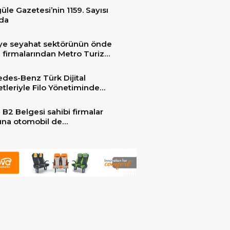
üle Gazetesi’nin 1159. Sayısı
da
ye seyahat sektörünün önde
 firmalarından Metro Turizm
unu konfor ve teknolojinin
sindeki 2 adet yepyeni MAN
des-Benz Türk Dijital
er ile güçlendirdi!
tleriyle Filo Yönetiminde
 Dönem
 B2 Belgesi sahibi firmalar
arına otomobil de
ebilecek!