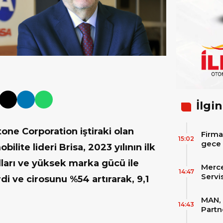
İlgin
one Corporation iştiraki olan
Firma
15:02
gece 
ilite lideri Brisa, 2023 yılının ilk
itibar
bekle
lları ve yüksek marka gücü ile
Merc
14:47
Servi
i ve cirosunu %54 artırarak, 9,1
Varan
MAN, 
14:43
Partn
IAA T