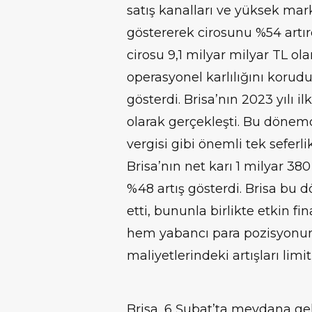
satış kanalları ve yüksek ma
göstererek cirosunu %54 artırdı
cirosu 9,1 milyar milyar TL ol
operasyonel karlılığını korudu
gösterdi. Brisa’nın 2023 yılı il
olarak gerçekleşti. Bu dönemd
vergisi gibi önemli tek seferl
Brisa’nın net karı 1 milyar 38
%48 artış gösterdi. Brisa bu
etti, bununla birlikte etkin 
hem yabancı para pozisyonu
maliyetlerindeki artışları limit
Brisa, 6 Şubat’ta meydana ge