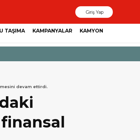
Giriş Yap
U TAŞIMA
KAMPANYALAR
KAMYON
3 Ağustos 2026
MAN, “Dri
ümesini devam ettirdi.
ndaki
finansal