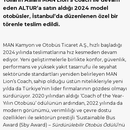
Yolların Aslanı MAN Lion’s Coach ile devam
eden ALTUR’a satın aldığı 2024 model
otobüsler, İstanbul’da düzenlenen özel bir
törenle teslim edildi
.
MAN Kamyon ve Otobüs Ticaret A.Ş., hızlı başladığı
2024 yılında teslimatlarına hız kesmeden devam
ediyor. Yeni geliştirmelerle birlikte konfor, güvenlik,
performans ve yüksek yakıt tasarrufu ile seyahat
sektöründe standartları yeniden belirleyen MAN
Lion’s Coach, sahip olduğu üstün nitelikleriyle yeni
yılda da Türkiye’nin lider firmalarının gözdesi olmayı
sürdürüyor. 2020 yılından aldığı ‘Coach of the Year-
Yılın Otobüsü’ ödülünün ardından, 2022 yılında da
modern görünümü, verimliliği ve çevre dostu
özellikleri ile sektörün prestijli ‘Sustainable Bus
Award (Sby Award) –
Sürdürülebilir Otobüs Ödülü
’nü