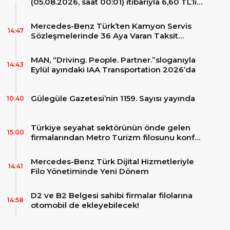
(05.08.2026, saat 00:01) itibarıyla 6,60 TL’lik
dev bir indirim bekleniyor.
Mercedes-Benz Türk’ten Kamyon Servis
14:47
Sözleşmelerinde 36 Aya Varan Taksit
İmkânı
MAN, “Driving. People. Partner.”sloganıyla
14:43
Eylül ayındaki IAA Transportation 2026’da
Gülegüle Gazetesi’nin 1159. Sayısı yayında
10:40
Türkiye seyahat sektörünün önde gelen
15:00
firmalarından Metro Turizm filosunu konfor
ve teknolojinin zirvesindeki 2 adet yepyeni
MAN Skyliner ile güçlendirdi!
Mercedes-Benz Türk Dijital Hizmetleriyle
14:41
Filo Yönetiminde Yeni Dönem
D2 ve B2 Belgesi sahibi firmalar filolarına
14:58
otomobil de ekleyebilecek!