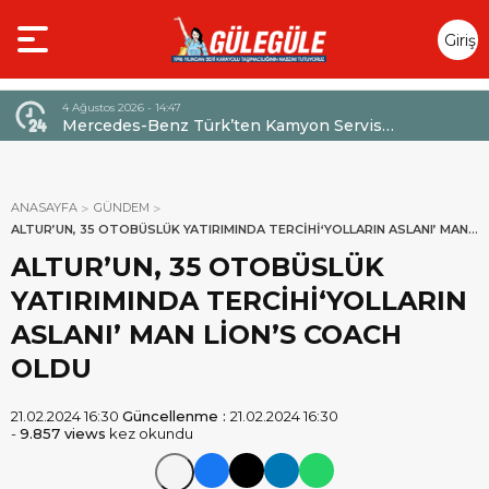
Giriş
Yap
4 Ağustos 2026 - 14:47
026,
Mercedes-Benz Türk’ten Kamyon Servis
Sözleşmelerinde 36 Aya Varan Taksit İmkânı
ANASAYFA
GÜNDEM
ALTUR’UN, 35 OTOBÜSLÜK YATIRIMINDA TERCİHİ‘YOLLARIN ASLANI’ MAN
LİON’S COACH OLDU
ALTUR’UN, 35 OTOBÜSLÜK
YATIRIMINDA TERCİHİ‘YOLLARIN
ASLANI’ MAN LİON’S COACH
OLDU
21.02.2024 16:30
Güncellenme :
21.02.2024 16:30
-
9.857 views
kez okundu