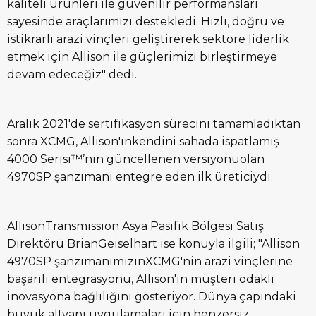
kaliteli ürünleri ile güvenilir performansları
sayesinde araçlarımızı destekledi. Hızlı, doğru ve
istikrarlı arazi vinçleri geliştirerek sektöre liderlik
etmek için Allison ile güçlerimizi birleştirmeye
devam edeceğiz" dedi.
Aralık 2021'de sertifikasyon sürecini tamamladıktan
sonra XCMG, Allison'ınkendini sahada ispatlamış
4000 Serisi™’nin güncellenen versiyonuolan
4970SP şanzımanı entegre eden ilk üreticiydi.
AllisonTransmission Asya Pasifik Bölgesi Satış
Direktörü BrianGeiselhart ise konuyla ilgili; "Allison
4970SP şanzımanımızınXCMG'nin arazi vinçlerine
başarılı entegrasyonu, Allison'ın müşteri odaklı
inovasyona bağlılığını gösteriyor. Dünya çapındaki
büyük altyapı uygulamaları için benzersiz