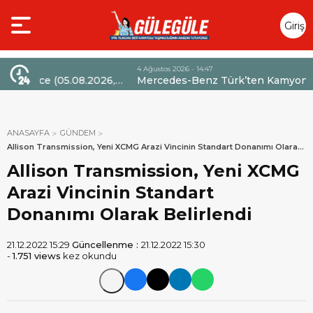
Giriş
Yap
4 Ağustos 2026 - 14:47
026,
Mercedes-Benz Türk’ten Kamyon Servis
Sözleşmelerinde 36 Aya Varan Taksit İmkânı
ANASAYFA
GÜNDEM
Allison Transmission, Yeni XCMG Arazi Vincinin Standart Donanımı Olarak
Belirlendi
Allison Transmission, Yeni XCMG
Arazi Vincinin Standart
Donanımı Olarak Belirlendi
21.12.2022 15:29
Güncellenme :
21.12.2022 15:30
-
1.751 views
kez okundu