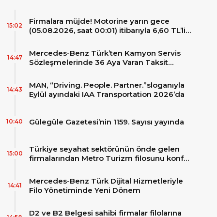
Firmalara müjde! Motorine yarın gece
15:02
(05.08.2026, saat 00:01) itibarıyla 6,60 TL’lik
dev bir indirim bekleniyor.
Mercedes-Benz Türk’ten Kamyon Servis
14:47
Sözleşmelerinde 36 Aya Varan Taksit
İmkânı
MAN, “Driving. People. Partner.”sloganıyla
14:43
Eylül ayındaki IAA Transportation 2026’da
Gülegüle Gazetesi’nin 1159. Sayısı yayında
10:40
Türkiye seyahat sektörünün önde gelen
15:00
firmalarından Metro Turizm filosunu konfor
ve teknolojinin zirvesindeki 2 adet yepyeni
MAN Skyliner ile güçlendirdi!
Mercedes-Benz Türk Dijital Hizmetleriyle
14:41
Filo Yönetiminde Yeni Dönem
D2 ve B2 Belgesi sahibi firmalar filolarına