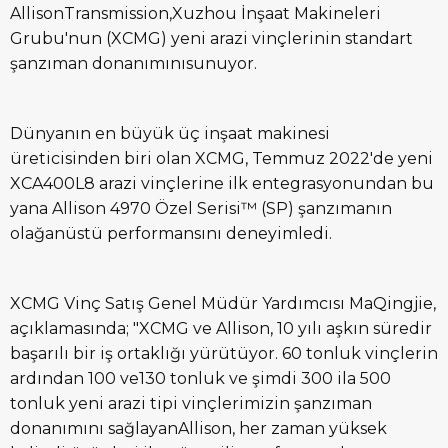
AllisonTransmission,Xuzhou İnşaat Makineleri
Grubu'nun (XCMG) yeni arazi vinçlerinin standart
şanzıman donanımınısunuyor.
Dünyanın en büyük üç inşaat makinesi
üreticisinden biri olan XCMG, Temmuz 2022'de yeni
XCA400L8 arazi vinçlerine ilk entegrasyonundan bu
yana Allison 4970 Özel Serisi™ (SP) şanzımanın
olağanüstü performansını deneyimledi.
XCMG Vinç Satış Genel Müdür Yardımcısı MaQingjie,
açıklamasında; "XCMG ve Allison, 10 yılı aşkın süredir
başarılı bir iş ortaklığı yürütüyor. 60 tonluk vinçlerin
ardından 100 ve130 tonluk ve şimdi 300 ila 500
tonluk yeni arazi tipi vinçlerimizin şanzıman
donanımını sağlayanAllison, her zaman yüksek