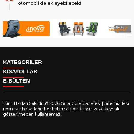
14:58
otomobil de ekleyebilecek!
KATEGORİLER
KISAYOLLAR
Reklam
E-BÜLTEN
Firma Rehberi
Facebook
İletişim
Instagram
Künye
Youtube
Yazarlar
Tüm Hakları Saklıdır © 2026 Güle Güle Gazetesi | Sitemizdeki
Gizlilik Politikası
resim ve haberlerin her hakkı saklıdır. İzinsiz veya kaynak
gulegule.com.tr
e-bültenine abone olarak, tarafınıza haber,
gösterilmeden kullanılamaz.
duyuru ve kampanya içerikli e-postaların gönderilmesini kabul
etmiş olursunuz.