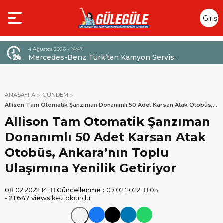
Giriş
Yap
4 Ağustos 2026 - 14:47
026,
Mercedes-Benz Türk’ten Kamyon Servis
Sözleşmelerinde 36 Aya Varan Taksit İmkânı
ANASAYFA
GÜNDEM
Allison Tam Otomatik Şanzıman Donanımlı 50 Adet Karsan Atak Otobüs,
Ankara’nın Toplu Ulaşımına Yenilik Getiriyor
Allison Tam Otomatik Şanzıman
Donanımlı 50 Adet Karsan Atak
Otobüs, Ankara’nın Toplu
Ulaşımına Yenilik Getiriyor
08.02.2022 14:18
Güncellenme :
09.02.2022 18:03
-
21.647 views
kez okundu