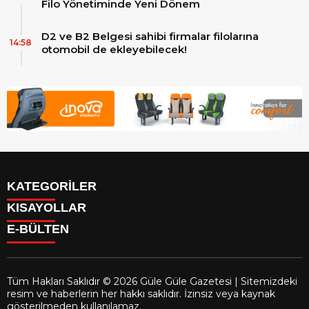
Filo Yönetiminde Yeni Dönem
D2 ve B2 Belgesi sahibi firmalar filolarına
14:58
otomobil de ekleyebilecek!
KATEGORİLER
KISAYOLLAR
Reklam
E-BÜLTEN
Firma Rehberi
Facebook
İletişim
Instagram
Künye
Youtube
Yazarlar
Tüm Hakları Saklıdır © 2026 Güle Güle Gazetesi | Sitemizdeki
Gizlilik Politikası
resim ve haberlerin her hakkı saklıdır. İzinsiz veya kaynak
gulegule.com.tr
e-bültenine abone olarak, tarafınıza haber,
gösterilmeden kullanılamaz.