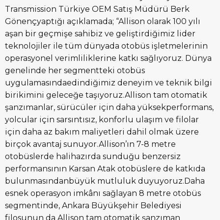
Transmission Türkiye OEM Satış Müdürü Berk
Gönençyaptığı açıklamada; “Allison olarak 100 yılı
aşan bir geçmişe sahibiz ve geliştirdiğimiz lider
teknolojiler ile tüm dünyada otobüs işletmelerinin
operasyonel verimliliklerine katkı sağlıyoruz. Dünya
genelinde her segmentteki otobüs
uygulamasındaedindiğimiz deneyim ve teknik bilgi
birikimini geleceğe taşıyoruz.Allison tam otomatik
şanzımanlar, sürücüler için daha yüksekperformans,
yolcular için sarsıntısız, konforlu ulaşım ve filolar
için daha az bakım maliyetleri dahil olmak üzere
birçok avantaj sunuyor.Allison’ın 7-8 metre
otobüslerde halihazırda sunduğu benzersiz
performansının Karsan Atak otobüslere de katkıda
bulunmasındanbüyük mutluluk duyuyoruz.Daha
esnek operasyon imkânı sağlayan 8 metre otobüs
segmentinde, Ankara Büyükşehir Belediyesi
filosunun da Allison tam otomatik şanzıman