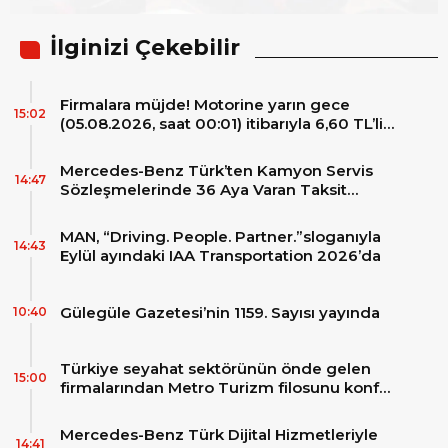
İlginizi Çekebilir
Firmalara müjde! Motorine yarın gece
15:02
(05.08.2026, saat 00:01) itibarıyla 6,60 TL’lik
dev bir indirim bekleniyor.
Mercedes-Benz Türk’ten Kamyon Servis
14:47
Sözleşmelerinde 36 Aya Varan Taksit
İmkânı
MAN, “Driving. People. Partner.”sloganıyla
14:43
Eylül ayındaki IAA Transportation 2026’da
Gülegüle Gazetesi’nin 1159. Sayısı yayında
10:40
Türkiye seyahat sektörünün önde gelen
15:00
firmalarından Metro Turizm filosunu konfor
ve teknolojinin zirvesindeki 2 adet yepyeni
MAN Skyliner ile güçlendirdi!
Mercedes-Benz Türk Dijital Hizmetleriyle
14:41