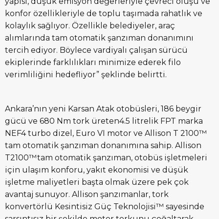
yapısı, düşük emisyon değerleriyle çevreci oluşu ve
konfor özellikleriyle de toplu taşımada rahatlık ve
kolaylık sağlıyor. Özellikle belediyeler, araç
alımlarında tam otomatik şanzıman donanımını
tercih ediyor. Böylece vardiyalı çalışan sürücü
ekiplerinde farklılıkları minimize ederek filo
verimliliğini hedefliyor” şeklinde belirtti.
Ankara’nın yeni Karsan Atak otobüsleri, 186 beygir
gücü ve 680 Nm tork üreten4.5 litrelik FPT marka
NEF4 turbo dizel, Euro VI motor ve Allison T 2100™
tam otomatik şanzıman donanımına sahip. Allison
T2100™tam otomatik şanzıman, otobüs işletmeleri
için ulaşım konforu, yakıt ekonomisi ve düşük
işletme maliyetleri başta olmak üzere pek çok
avantaj sunuyor. Allison şanzımanlar, tork
konvertörlü Kesintisiz Güç Teknolojisi™ sayesinde
sarsıntısız bir şekilde motor torkunu çoğaltarak,