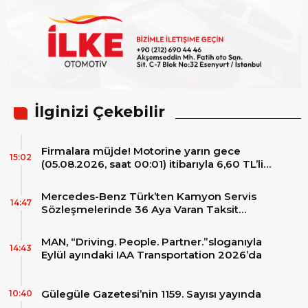
İlginizi Çekebilir
Firmalara müjde! Motorine yarın gece
15:02
(05.08.2026, saat 00:01) itibarıyla 6,60 TL’lik
dev bir indirim bekleniyor.
Mercedes-Benz Türk’ten Kamyon Servis
14:47
Sözleşmelerinde 36 Aya Varan Taksit
İmkânı
MAN, “Driving. People. Partner.”sloganıyla
14:43
Eylül ayındaki IAA Transportation 2026’da
Gülegüle Gazetesi’nin 1159. Sayısı yayında
10:40