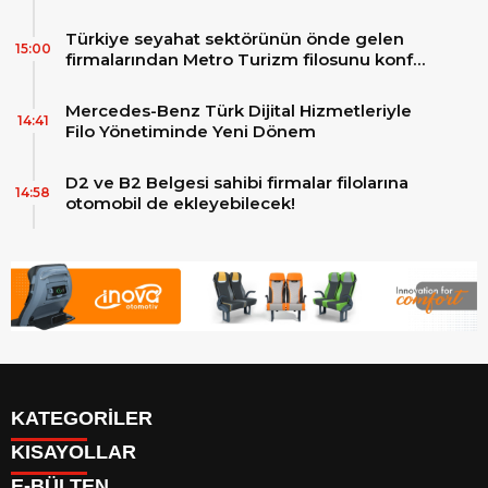
Türkiye seyahat sektörünün önde gelen
15:00
firmalarından Metro Turizm filosunu konfor
ve teknolojinin zirvesindeki 2 adet yepyeni
MAN Skyliner ile güçlendirdi!
Mercedes-Benz Türk Dijital Hizmetleriyle
14:41
Filo Yönetiminde Yeni Dönem
D2 ve B2 Belgesi sahibi firmalar filolarına
14:58
otomobil de ekleyebilecek!
KATEGORİLER
KISAYOLLAR
Reklam
E-BÜLTEN