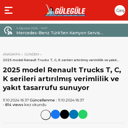
Giriş
Yap
4 Ağustos 2026 - 14:47
026,
Mercedes-Benz Türk’ten Kamyon Servis
Sözleşmelerinde 36 Aya Varan Taksit İmkânı
ANASAYFA
GÜNDEM
2025 model Renault Trucks T, C, K serileri artırılmış verimlilik ve yakıt
tasarrufu sunuyor
2025 model Renault Trucks T, C,
K serileri artırılmış verimlilik ve
yakıt tasarrufu sunuyor
11.10.2024 16:37
Güncellenme :
11.10.2024 16:37
-
814 views
kez okundu